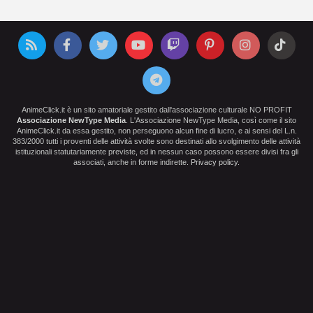
AnimeClick.it è un sito amatoriale gestito dall'associazione culturale NO PROFIT
Associazione NewType Media
. L'Associazione NewType Media, così come il sito
AnimeClick.it da essa gestito, non perseguono alcun fine di lucro, e ai sensi del L.n.
383/2000 tutti i proventi delle attività svolte sono destinati allo svolgimento delle attività
istituzionali statutariamente previste, ed in nessun caso possono essere divisi fra gli
associati, anche in forme indirette.
Privacy policy
.