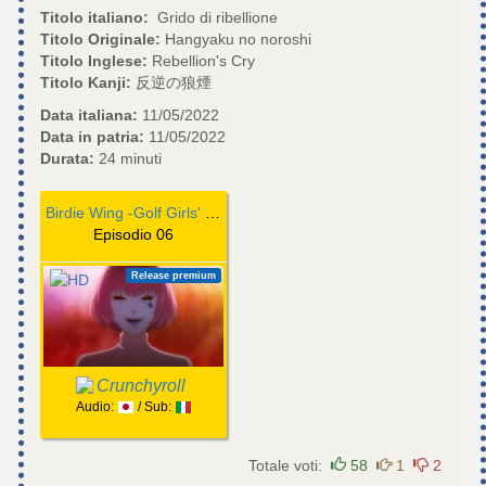
Titolo italiano:
Grido di ribellione
Titolo Originale:
Hangyaku no noroshi
Titolo Inglese:
Rebellion's Cry
Titolo Kanji:
反逆の狼煙
Data italiana:
11/05/2022
Data in patria:
11/05/2022
Durata:
24 minuti
Birdie Wing -Golf Girls' Story-
Episodio 06
Release premium
Crunchyroll
Audio:
/ Sub:
Totale voti:
58
1
2