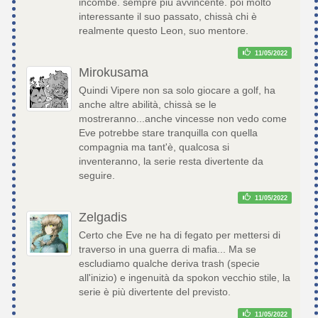
incombe. sempre più avvincente. poi molto
interessante il suo passato, chissà chi è
realmente questo Leon, suo mentore.
11/05/2022
Mirokusama
Quindi Vipere non sa solo giocare a golf, ha
anche altre abilità, chissà se le
mostreranno...anche vincesse non vedo come
Eve potrebbe stare tranquilla con quella
compagnia ma tant'è, qualcosa si
inventeranno, la serie resta divertente da
seguire.
11/05/2022
Zelgadis
Certo che Eve ne ha di fegato per mettersi di
traverso in una guerra di mafia... Ma se
escludiamo qualche deriva trash (specie
all'inizio) e ingenuità da spokon vecchio stile, la
serie è più divertente del previsto.
11/05/2022