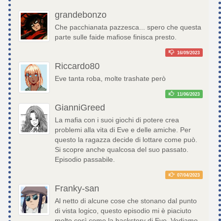
grandebonzo
Che pacchianata pazzesca... spero che questa
parte sulle faide mafiose finisca presto.
16/09/2023
Riccardo80
Eve tanta roba, molte trashate però
11/06/2023
GianniGreed
La mafia con i suoi giochi di potere crea
problemi alla vita di Eve e delle amiche. Per
questo la ragazza decide di lottare come può.
Si scopre anche qualcosa del suo passato.
Episodio passabile.
07/04/2023
Franky-san
Al netto di alcune cose che stonano dal punto
di vista logico, questo episodio mi è piaciuto
molto così come la backstory di Eve. Vediamo