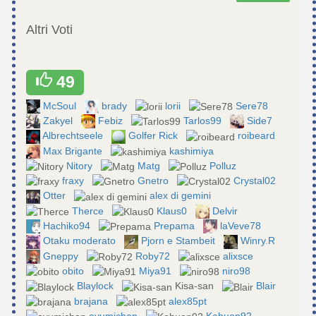
Altri Voti
49
McSoul
brady
lorii
Sere78
Zakyel
Febiz
Tarlos99
Side7
Albrechtseele
Golfer Rick
roibeard
Max Brigante
kashimiya
Nitory
Matg
Polluz
fraxy
Gnetro
Crystal02
Otter
alex di gemini
Therce
Klaus0
Delvir
Hachiko94
Prepama
laVeve78
Otaku moderato
Pjorn e Stambeit
Winry.R
Gneppy
Roby72
alixsce
obito
Miya91
niro98
Blaylock
Kisa-san
Blair
brajana
alex85pt
ayumichan
Kehuan92