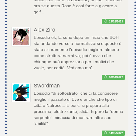
ora se questa Rose è così forte a giocare a
golf...
13/02/2023
Alex Ziro
Episodio ok, la serie dopo un inizio che BOH
sta andando verso a normalizzarsi e questo è
stato sicuramente l'episodio migliore almeno
come struttura narrativa, poi è ovvio che
chiunque può apprezzarlo per i motivi che
vuole, per carità. Vediamo mo'...
08/06/2022
Swordman
Episodio "di sottostrato" che ci fa conoscere
meglio il passato di Eve e anche che tipo di
città è Nafrece... E poi ci si prepara alla
prossima, elettrizzante, sfida. E pure la "donna
serpente" minaccia di mostrare altre sue
"abilità".
14/05/2022