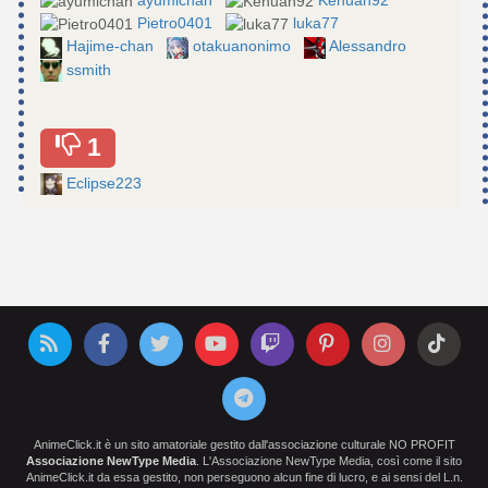
Pietro0401
luka77
Hajime-chan
otakuanonimo
Alessandro
ssmith
1
Eclipse223
AnimeClick.it è un sito amatoriale gestito dall'associazione culturale NO PROFIT
Associazione NewType Media
. L'Associazione NewType Media, così come il sito
AnimeClick.it da essa gestito, non perseguono alcun fine di lucro, e ai sensi del L.n.