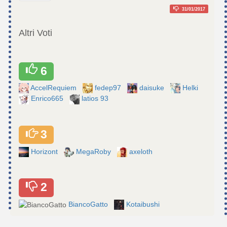
31/01/2017
Altri Voti
6
AccelRequiem
fedep97
daisuke
Helki
Enrico665
latios 93
3
Horizont
MegaRoby
axeloth
2
BiancoGatto
Kotaibushi