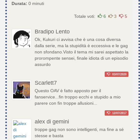
Durata:
0 minuti
Totale voti:
6
3
5
Bradipo Lento
Ok, Kukuri ci avvisa che è una cosa diversa
dalla serie, ma la stupidità è eccessiva e le gag
non sfondano.Visto il tema mi sarei aspettato la
prorompente sensei, finale idiota di un episodio
assurdo
03/07/2020
Scarlett7
Questo OAV è fatto apposto per il
fanservice...fin troppo ecchi e stupido a mio
parere con fin troppe allusioni...
12/07/2017
alex di gemini
troppe gag non sono intelligenti, ma fine a sé
stesse e basta