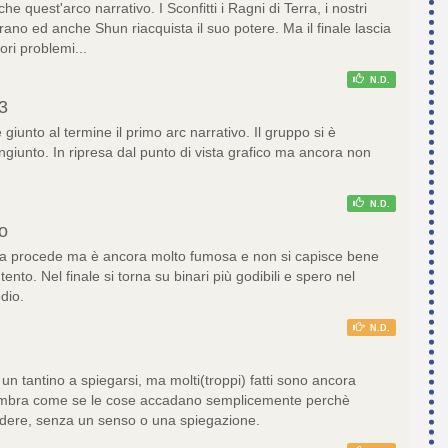
he quest'arco narrativo. I Sconfitti i Ragni di Terra, i nostri
trano ed anche Shun riacquista il suo potere. Ma il finale lascia
ori problemi...
N.D.
3
iunto al termine il primo arc narrativo. Il gruppo si è
ngiunto. In ripresa dal punto di vista grafico ma ancora non
N.D.
o
ia procede ma è ancora molto fumosa e non si capisce bene
tento. Nel finale si torna su binari più godibili e spero nel
dio.
N.D.
 un tantino a spiegarsi, ma molti(troppi) fatti sono ancora
sembra come se le cose accadano semplicemente perchè
re, senza un senso o una spiegazione.