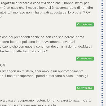
 ragazzini a tornare a casa vivi dopo che li hanno inviati per
Non è un caso che il mostro leone si è raccomandato di non dire
aiuto? E il monaco non li ha privati apposta dei loro poteri? Ok,
t?
10/03/2025
ioso dei precedenti anche se non capisco perché prima
mostro-leone e poi sono improvvisamente diventati
o capito che con questa serie non devo farmi domande.Ma gli
 che hanno fatto tutto 'sto tempo?
06/03/2023
r04
i rimangon un mistero, speriamo in un approfondimento
. I nostri recuperano i poteri e ritornano a casa... cosa gli
07/06/2021
no a casa e recuperano i poteri. Io non ci sarei tornata... Certo
zini non è che avessero molta scelta.