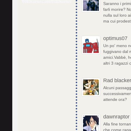
Saranno i primi
farli morire? 
nulla sul loro 
ma cui prodes
optimus07
Un po' meno no
fuggivano dal 
amici.Vabbè, h
altri 3 ragazzi
Rad blacke
Alcuni passagg
successivamente
attende ora?
dawnraptor
Alla fine torna
che come ragaz