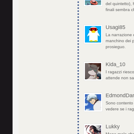
del quintetto),
finali sembra 
Usagi85
La narrazione 
manchino dei pe
prosieguo.
Kida_10
I ragazzi riesc
attende non sa
EdmondDan
Sono contento c
vedere se i rag
Lukky