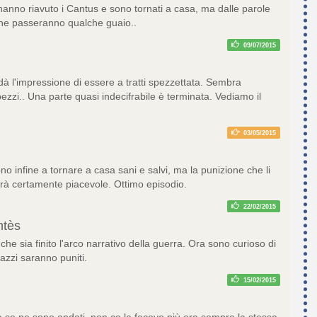
 hanno riavuto i Cantus e sono tornati a casa, ma dalle parole
che passeranno qualche guaio..
09/07/2015
dà l'impressione di essere a tratti spezzettata. Sembra
zzi.. Una parte quasi indecifrabile è terminata. Vediamo il
03/05/2015
ono infine a tornare a casa sani e salvi, ma la punizione che li
rà certamente piacevole. Ottimo episodio.
22/02/2015
tès
he sia finito l'arco narrativo della guerra. Ora sono curioso di
azzi saranno puniti.
15/02/2015