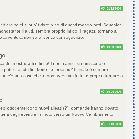
01/12/2020
 chiaro se ci si puo' fidare o no di questi mostro-ratti. Squealer
 nonostante li aiuti, sembra proprio infido. I ragazzi tornano a
ro avventura non sara' senza conseguenze.
16/09/2020
ogo
o dei mostroratti è finito! I nostri amici si riuniscono e
ri poteri, e tutti finì bene.. o forse no? Il finale è sempre
se c'è una cosa che io non avrei mai fatto, è proprio tornare a
15/08/2020
c
 epilogo: emergono nuovi alleati (?), domande hanno trovato
catena degli eventi è in moto verso un Nuovo Cambiamento.
31/10/2019