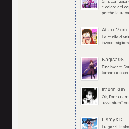
Si fa confusio
e colore dei ca
perchè la trama
Ataru Morob
Lo studio d'an
invece migliora
Nagisa98
Finalmente Sato
tornare a casa. 
traxer-kun
Ok, l'arco nar
"avventura" no
LismyXD
I ragazzi final