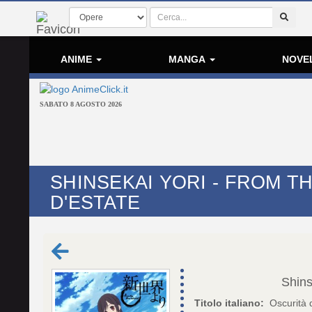
ANIME
MANGA
NOVE
SABATO 8 AGOSTO 2026
SHINSEKAI YORI - FROM T
D'ESTATE
Shins
Titolo italiano:
Oscurità 