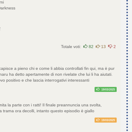
mi
arkness
2
Totale voti:
82
13
2
apisce a pieno chi e come li abbia controllati fin qui, ma è pur
ru ha detto apertamente di non rivelate che lui li ha aiutati.
vo positivo e che lascia interrogativi interessanti
19/03/2025
ita la parte con i ratti! Il finale preannuncia una svolta,
 trama ora decolli, intanto questo episodio è giallo
19/03/2025