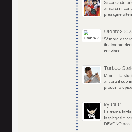
Si conclude anc
amici si rincon
presagire ulteri
Utente2907
Sembra essere g
finalmente rico
convince.
Turboo Stef
Mmm... la stor
ancora il suo in
prossimo episo
kyubi91
La trama inizia
inspiegati e 
DEVONO accade