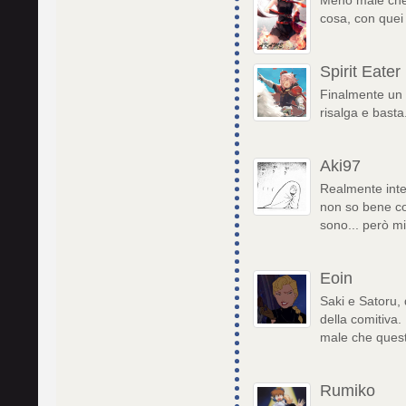
Meno male che 
cosa, con quei 
Spirit Eater
Finalmente un e
risalga e basta
Aki97
Realmente inter
non so bene co
sono... però mi
Eoin
Saki e Satoru, 
della comitiva
male che quest'
Rumiko