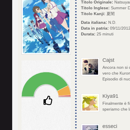
Titolo Originale:
Natsuya
Titolo Inglese:
Summer D
Titolo Kanji:
夏闇
Data italiana:
N.D.
Data in patria:
09/11/201
Durata:
25 minuti
Cajst
Ancora non si c
vero che Kuroma
Episodio di nuo
Kiya91
Finalmente è fin
speriamo che la
esseci