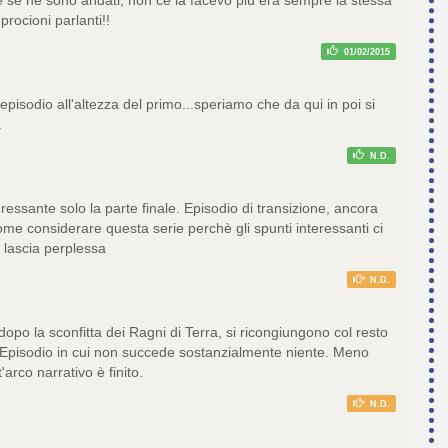
se ne sono andati, non ce la facevo più era sempre la stessa
procioni parlanti!!
01/02/2015
pisodio all'altezza del primo...speriamo che da qui in poi si
.
N.D.
essante solo la parte finale. Episodio di transizione, ancora
me considerare questa serie perchè gli spunti interessanti ci
 lascia perplessa
N.D.
dopo la sconfitta dei Ragni di Terra, si ricongiungono col resto
. Episodio in cui non succede sostanzialmente niente. Meno
arco narrativo è finito.
N.D.