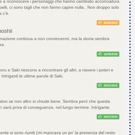
ne a riconoscere i personaggi che hanno cambiato acconciatura
pelli, ci sono tagli che non fanno capire nulla.. Non droppo solo
 c'è.
26/09/2019
oshii
imazione continua a non convincermi, ma la storia sembra
re.
16/09/2018
ru e Saki riescono a rincontrare gli altri, a riavere i poteri e
Intriganti le ultime parole di Saki.
30/01/2016
rativo se non altro si chiude bene. Sembra però che questa
n sarà priva di conseguenze, nel lungo termine. Intrigante.
29/07/2015
mente si sono riuniti (mi mancava un po' la presenza del resto