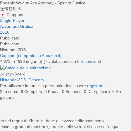
Phoenix Wright: Ace Attorney - Spirit of Justice
逆転裁判 ６
Giappone
Single-Player
Avventura Grafica
2016
Pubblicato
Pubblicato
Nintendo 3DS
Capcom
(
compralo su Amazon.it
)
7,075
(#896 in game) (
7
valutazioni con 0
recensioni
)
14 (by -Soel-)
Nintendo-3DS
Capcom
Per utilizzare la tua lista personale devi essere
registrato
.
2 In corso, 6 Completo, 0 Pausa, 0 Sospeso, 0 Da rigiocare, 6 Da
giocare
a nel regno di Khura'in, dove gli avvocati difensori sono
otesse in grado di mostrare, tramite delle visioni riflesse sull'acqua,