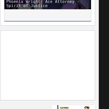
Phoenix Wright: Ace Attorney -
Spirit of Justice