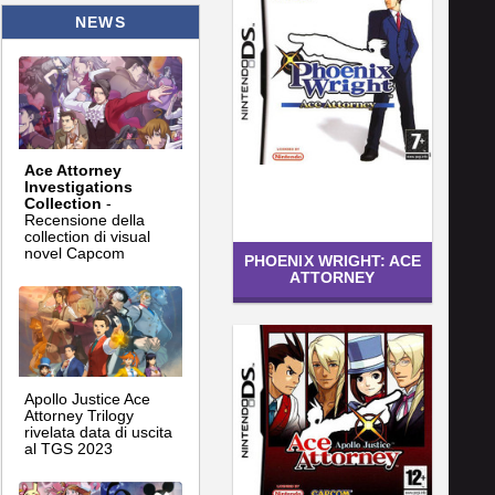
NEWS
Ace Attorney
Investigations
Collection
-
Recensione della
collection di visual
novel Capcom
PHOENIX WRIGHT: ACE
ATTORNEY
Apollo Justice Ace
Attorney Trilogy
rivelata data di uscita
al TGS 2023