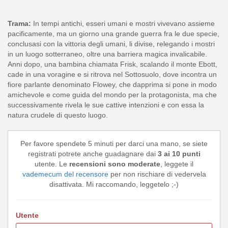
Trama:
In tempi antichi, esseri umani e mostri vivevano assieme
pacificamente, ma un giorno una grande guerra fra le due specie,
conclusasi con la vittoria degli umani, li divise, relegando i mostri
in un luogo sotterraneo, oltre una barriera magica invalicabile.
Anni dopo, una bambina chiamata Frisk, scalando il monte Ebott,
cade in una voragine e si ritrova nel Sottosuolo, dove incontra un
fiore parlante denominato Flowey, che dapprima si pone in modo
amichevole e come guida del mondo per la protagonista, ma che
successivamente rivela le sue cattive intenzioni e con essa la
natura crudele di questo luogo.
Per favore spendete 5 minuti per darci una mano, se siete
registrati potrete anche guadagnare dai
3 ai 10 punti
utente. Le
recensioni sono moderate
, leggete il
vademecum del recensore
per non rischiare di vedervela
disattivata. Mi raccomando, leggetelo ;-)
Utente