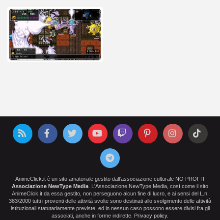
AnimeClick.it è un sito amatoriale gestito dall'associazione culturale NO PROFIT
Associazione NewType Media
. L'Associazione NewType Media, così come il sito
AnimeClick.it da essa gestito, non perseguono alcun fine di lucro, e ai sensi del L.n.
383/2000 tutti i proventi delle attività svolte sono destinati allo svolgimento delle attività
istituzionali statutariamente previste, ed in nessun caso possono essere divisi fra gli
associati, anche in forme indirette.
Privacy policy
.