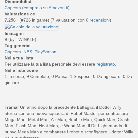
Disponibilità
Capcom
(
compralo su Amazon.it
)
Valutazione cc
7,256
(#726 in game) (
7
valutazioni con 0
recensioni
)
Immagini
9 (by TWINKLE)
Tag generici
Capcom
NES
PlayStation
Nella tua lista
Per utilizzare la tua lista personale devi essere
registrato
.
Nelle liste come
1 In corso, 9 Completo, 0 Pausa, 1 Sospeso, 0 Da rigiocare, 0 Da
giocare
Trama:
Un anno dopo la precedente battaglia, il Dottor Willy
ritorna con una nuova squadra di Robot Master per contrastare
Mega Man: Metal Man, Air Man, Bubble Man, Quick Man, Crash
Man, Flash Man, Heat Man, e Wood Man. Il Dr. Light manda di
nuovo Mega Man a combattere i robot e sconfiggere il dottor Willy
nella sua fortezza.