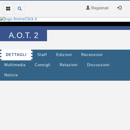
Registrati
A.O.T. 2
DETTAGLI
Staff
Edizioni
Recensioni
Multimedia
Consigli
Relazioni
Discussioni
Notizie