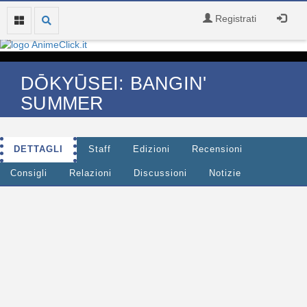
Registrati
DŌKYŪSEI: BANGIN'
SUMMER
DETTAGLI
Staff
Edizioni
Recensioni
Consigli
Relazioni
Discussioni
Notizie