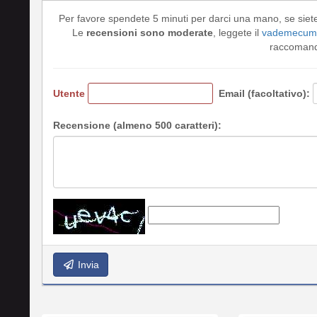
Per favore spendete 5 minuti per darci una mano, se siet
Le
recensioni sono moderate
, leggete il
vademecum 
raccomando
Utente
Email (facoltativo):
Recensione (almeno 500 caratteri):
Invia