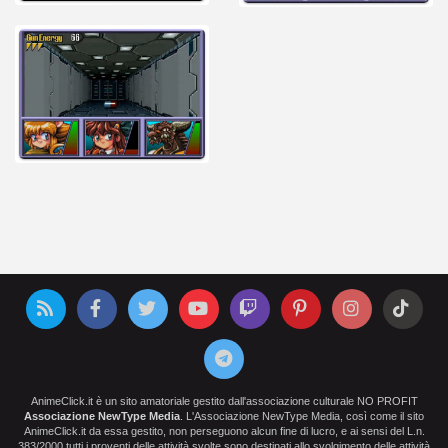
AnimeClick.it è un sito amatoriale gestito dall'associazione culturale NO PROFIT
Associazione NewType Media
. L'Associazione NewType Media, così come il sito
AnimeClick.it da essa gestito, non perseguono alcun fine di lucro, e ai sensi del L.n.
383/2000 tutti i proventi delle attività svolte sono destinati allo svolgimento delle attività