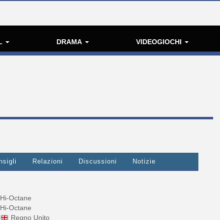
L
DRAMA
VIDEOGIOCHI
nsigli
Relazioni
Discussioni
Notizie
Hi-Octane
Hi-Octane
Regno Unito