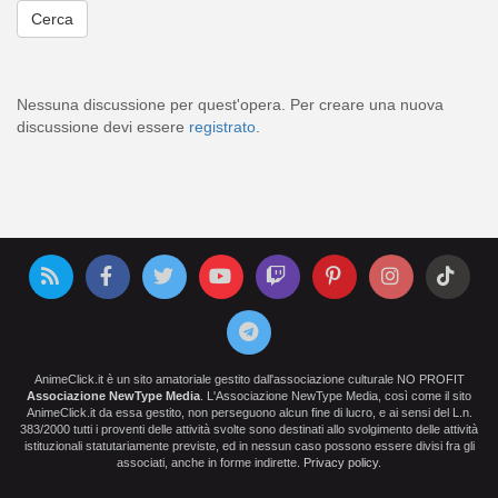
Nessuna discussione per quest'opera. Per creare una nuova
discussione devi essere
registrato
.
AnimeClick.it è un sito amatoriale gestito dall'associazione culturale NO PROFIT
Associazione NewType Media
. L'Associazione NewType Media, così come il sito
AnimeClick.it da essa gestito, non perseguono alcun fine di lucro, e ai sensi del L.n.
383/2000 tutti i proventi delle attività svolte sono destinati allo svolgimento delle attività
istituzionali statutariamente previste, ed in nessun caso possono essere divisi fra gli
associati, anche in forme indirette.
Privacy policy
.