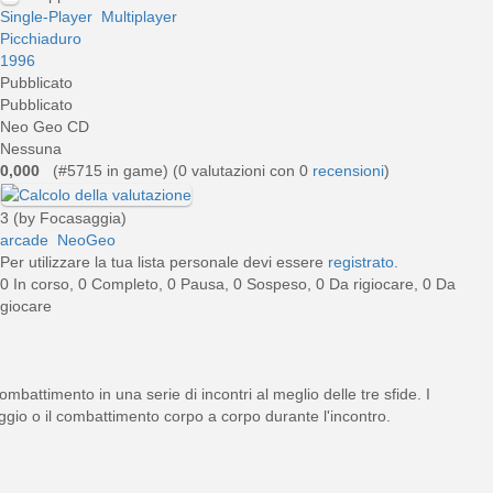
Single-Player
Multiplayer
Picchiaduro
1996
Pubblicato
Pubblicato
Neo Geo CD
Nessuna
0,000
(#5715 in game) (
0
valutazioni con 0
recensioni
)
3 (by Focasaggia)
arcade
NeoGeo
Per utilizzare la tua lista personale devi essere
registrato
.
0 In corso, 0 Completo, 0 Pausa, 0 Sospeso, 0 Da rigiocare, 0 Da
giocare
mbattimento in una serie di incontri al meglio delle tre sfide. I
ggio o il combattimento corpo a corpo durante l'incontro.