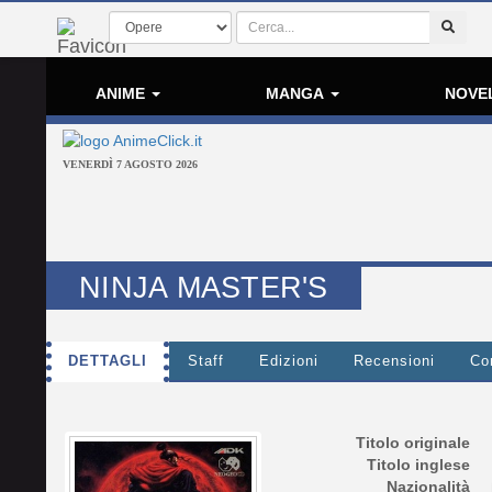
ANIME
MANGA
NOVE
VENERDÌ 7 AGOSTO 2026
NINJA MASTER'S
DETTAGLI
Staff
Edizioni
Recensioni
Co
Titolo originale
Titolo inglese
Nazionalità