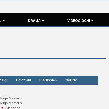
L
DRAMA
VIDEOGIOCHI
nsigli
Relazioni
Discussioni
Notizie
Ninja Master's
Ninja Master's
Giappone