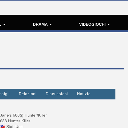
L
DRAMA
VIDEOGIOCHI
nsigli
Relazioni
Discussioni
Notizie
Jane's 688(i) Hunter/Killer
688 Hunter Killer
Stati Uniti