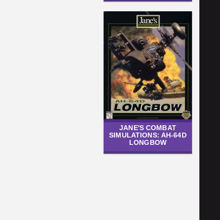
JANE'S COMBAT
SIMULATIONS: AH-64D
LONGBOW