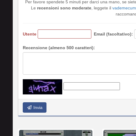
Per favore spendete 5 minuti per darci una mano, se siet
Le
recensioni sono moderate
, leggete il
vademecum 
raccomando
Utente
Email (facoltativo):
Recensione (almeno 500 caratteri):
Invia