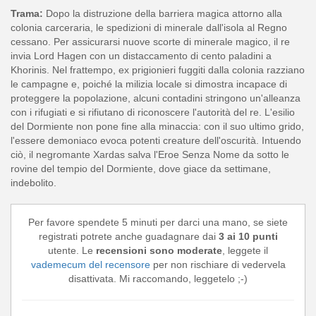
Trama:
Dopo la distruzione della barriera magica attorno alla
colonia carceraria, le spedizioni di minerale dall'isola al Regno
cessano. Per assicurarsi nuove scorte di minerale magico, il re
invia Lord Hagen con un distaccamento di cento paladini a
Khorinis. Nel frattempo, ex prigionieri fuggiti dalla colonia razziano
le campagne e, poiché la milizia locale si dimostra incapace di
proteggere la popolazione, alcuni contadini stringono un'alleanza
con i rifugiati e si rifiutano di riconoscere l'autorità del re. L'esilio
del Dormiente non pone fine alla minaccia: con il suo ultimo grido,
l'essere demoniaco evoca potenti creature dell'oscurità. Intuendo
ciò, il negromante Xardas salva l'Eroe Senza Nome da sotto le
rovine del tempio del Dormiente, dove giace da settimane,
indebolito.
Per favore spendete 5 minuti per darci una mano, se siete
registrati potrete anche guadagnare dai
3 ai 10 punti
utente. Le
recensioni sono moderate
, leggete il
vademecum del recensore
per non rischiare di vedervela
disattivata. Mi raccomando, leggetelo ;-)