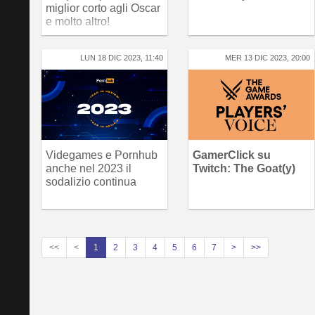
miglior corto agli Oscar
e molto altro!
LUN 18 DIC 2023, 11:40
MER 13 DIC 2023, 20:00
Videgames e Pornhub
GamerClick su
anche nel 2023 il
Twitch: The Goat(y)
sodalizio continua
<<
<
1
2
3
4
5
6
7
>
>>