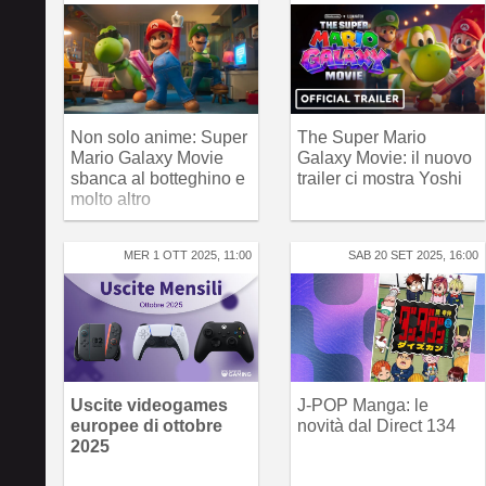
Non solo anime: Super
The Super Mario
Mario Galaxy Movie
Galaxy Movie: il nuovo
sbanca al botteghino e
trailer ci mostra Yoshi
molto altro
MER 1 OTT 2025, 11:00
SAB 20 SET 2025, 16:00
Uscite videogames
J-POP Manga: le
europee di ottobre
novità dal Direct 134
2025