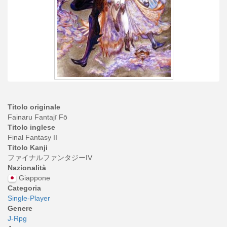
Titolo originale
Fainaru Fantajī Fō
Titolo inglese
Final Fantasy II
Titolo Kanji
ファイナルファンタジーIV
Nazionalità
Giappone
Categoria
Single-Player
Genere
J-Rpg