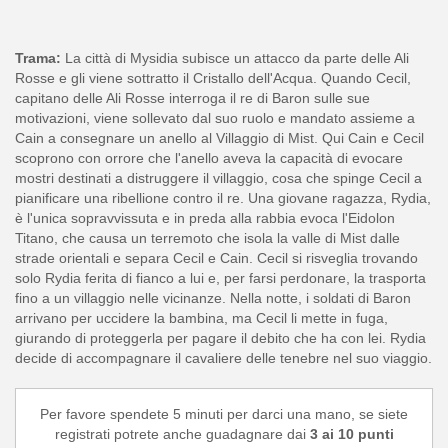
Trama:
La città di Mysidia subisce un attacco da parte delle Ali
Rosse e gli viene sottratto il Cristallo dell'Acqua. Quando Cecil,
capitano delle Ali Rosse interroga il re di Baron sulle sue
motivazioni, viene sollevato dal suo ruolo e mandato assieme a
Cain a consegnare un anello al Villaggio di Mist. Qui Cain e Cecil
scoprono con orrore che l'anello aveva la capacità di evocare
mostri destinati a distruggere il villaggio, cosa che spinge Cecil a
pianificare una ribellione contro il re. Una giovane ragazza, Rydia,
è l'unica sopravvissuta e in preda alla rabbia evoca l'Eidolon
Titano, che causa un terremoto che isola la valle di Mist dalle
strade orientali e separa Cecil e Cain. Cecil si risveglia trovando
solo Rydia ferita di fianco a lui e, per farsi perdonare, la trasporta
fino a un villaggio nelle vicinanze. Nella notte, i soldati di Baron
arrivano per uccidere la bambina, ma Cecil li mette in fuga,
giurando di proteggerla per pagare il debito che ha con lei. Rydia
decide di accompagnare il cavaliere delle tenebre nel suo viaggio.
Per favore spendete 5 minuti per darci una mano, se siete
registrati potrete anche guadagnare dai
3 ai 10 punti