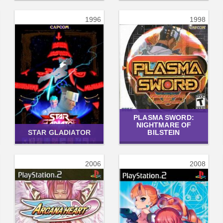
1996
1998
PLASMA SWORD:
NIGHTMARE OF
STAR GLADIATOR
BILSTEIN
2006
2008