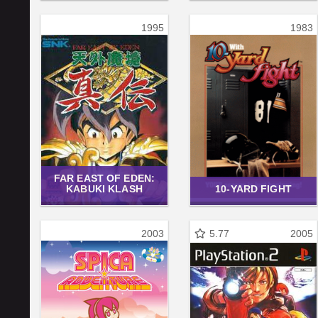
1995
1983
FAR EAST OF EDEN:
KABUKI KLASH
10-YARD FIGHT
2003
5.77
2005