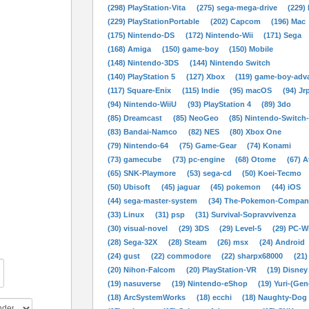
(298) PlayStation-Vita
(275) sega-mega-drive
(229)
(229) PlayStationPortable
(202) Capcom
(196) Mac
(175) Nintendo-DS
(172) Nintendo-Wii
(171) Sega
(168) Amiga
(150) game-boy
(150) Mobile
(148) Nintendo-3DS
(144) Nintendo Switch
(140) PlayStation 5
(127) Xbox
(119) game-boy-adv
(117) Square-Enix
(115) Indie
(95) macOS
(94) Jr
(94) Nintendo-WiiU
(93) PlayStation 4
(89) 3do
(85) Dreamcast
(85) NeoGeo
(85) Nintendo-Switch
(83) Bandai-Namco
(82) NES
(80) Xbox One
(79) Nintendo-64
(75) Game-Gear
(74) Konami
(73) gamecube
(73) pc-engine
(68) Otome
(67) A
(65) SNK-Playmore
(53) sega-cd
(50) Koei-Tecmo
(50) Ubisoft
(45) jaguar
(45) pokemon
(44) iOS
(44) sega-master-system
(34) The-Pokemon-Compan
(33) Linux
(31) psp
(31) Survival-Sopravvivenza
(30) visual-novel
(29) 3DS
(29) Level-5
(29) PC-
(28) Sega-32X
(28) Steam
(26) msx
(24) Android
(24) gust
(22) commodore
(22) sharpx68000
(21)
(20) Nihon-Falcom
(20) PlayStation-VR
(19) Disney
(19) nasuverse
(19) Nintendo-eShop
(19) Yuri-(Gen
(18) ArcSystemWorks
(18) ecchi
(18) Naughty-Dog