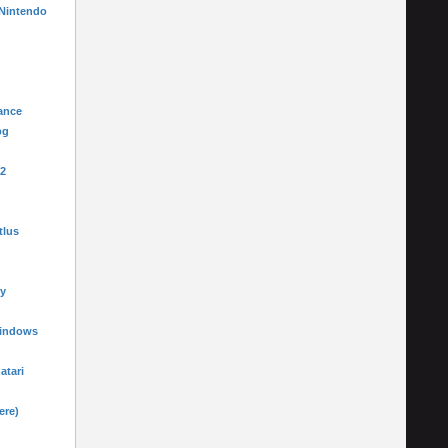
 Nintendo
ance
pg
-2
tlus
y
Windows
 atari
ere)