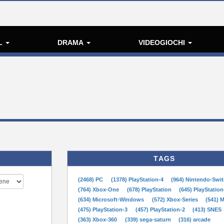
L
DRAMA
VIDEOGIOCHI
TAGS
(2468) PC
(1378) PlayStation-4
(964) Nintendo-Swi
(764) Xbox-One
(678) PlayStation
(645) PlayStation
(634) Microsoft-Windows
(572) Xbox-Series
(541) 
(475) PlayStation-3
(457) PlayStation-2
(413) SNES
(363) Xbox-360
(339) sega-saturn
(316) arcade