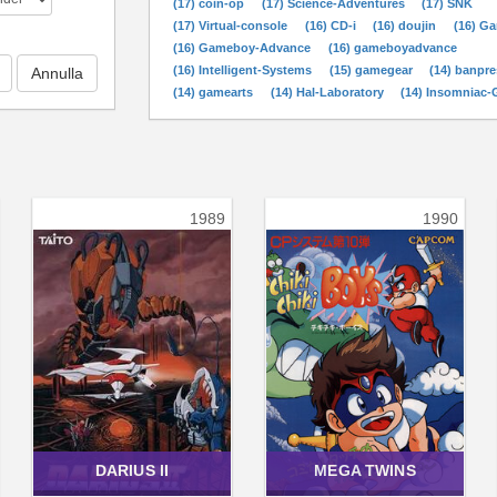
(17) coin-op
(17) Science-Adventures
(17) SNK
(17) Virtual-console
(16) CD-i
(16) doujin
(16) G
(16) Gameboy-Advance
(16) gameboyadvance
(16) Intelligent-Systems
(15) gamegear
(14) banpre
(14) gamearts
(14) Hal-Laboratory
(14) Insomniac
1989
1990
DARIUS II
MEGA TWINS