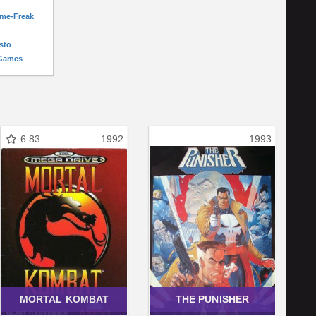
ame-Freak
sto
-Games
6.83
1992
1993
MORTAL KOMBAT
THE PUNISHER