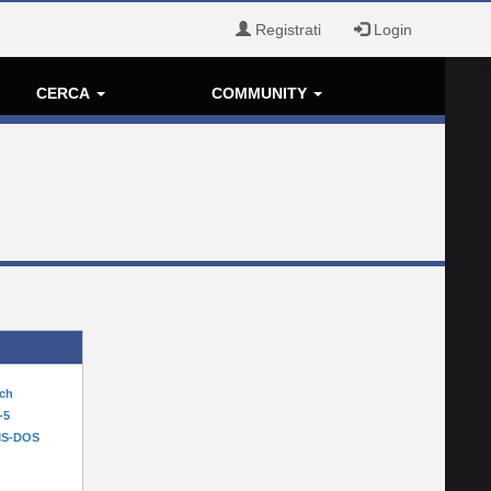
Registrati
Login
CERCA
COMMUNITY
tch
-5
MS-DOS