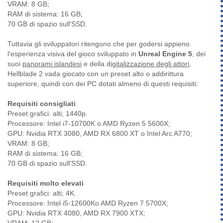
VRAM: 8 GB;
RAM di sistema: 16 GB;
70 GB di spazio sull'SSD.
Tuttavia gli sviluppatori ritengono che per godersi appieno
l'esperienza visiva del gioco sviluppato in
Unreal Engine 5
, dei
suoi
panorami islandesi
e della d
igitalizzazione degli attori
,
Hellblade 2 vada giocato con un preset alto o addirittura
superiore, quindi con dei PC dotati almeno di questi requisiti:
Requisiti consigliati
Preset grafici: alti; 1440p.
Processore: Intel i7-10700K o AMD Ryzen 5 5600X;
GPU: Nvidia RTX 3080, AMD RX 6800 XT o Intel Arc A770;
VRAM: 8 GB;
RAM di sistema: 16 GB;
70 GB di spazio sull'SSD.
Requisiti molto elevati
Preset grafici: alti; 4K.
Processore: Intel i5-12600Ko AMD Ryzen 7 5700X;
GPU: Nvidia RTX 4080, AMD RX 7900 XTX;