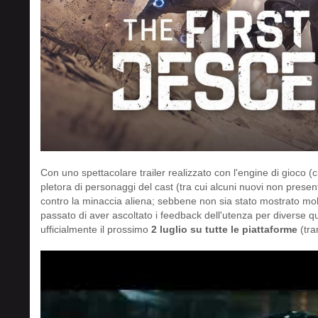
Con uno spettacolare trailer realizzato con l'engine di gioco 
pletora di personaggi del cast (tra cui alcuni nuovi non presenti
contro la minaccia aliena; sebbene non sia stato mostrato molto
passato di aver ascoltato i feedback dell'utenza per diverse qu
ufficialmente il prossimo
2 luglio su tutte le piattaforme
(tra