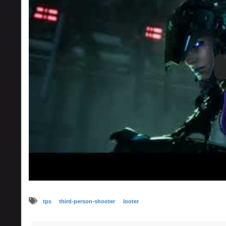
tps
third-person-shooter
looter