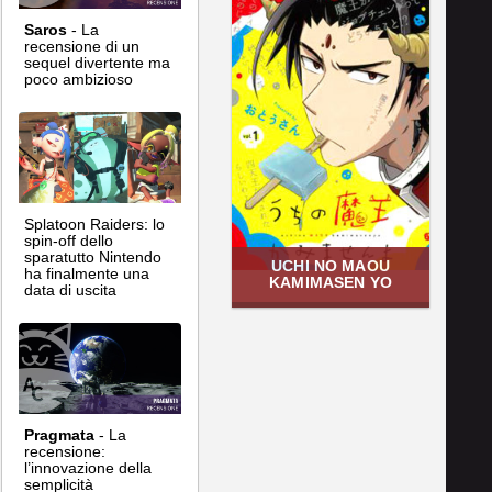
Saros
- La
recensione di un
sequel divertente ma
poco ambizioso
Splatoon Raiders: lo
spin-off dello
sparatutto Nintendo
UCHI NO MAOU
ha finalmente una
KAMIMASEN YO
data di uscita
Pragmata
- La
recensione:
l’innovazione della
semplicità