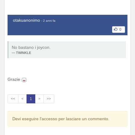
otakuanonimo
- 2 anni fa
0
No bastano i joycon.
TWINKLE
Grazie
<<
<
1
>
>>
Devi eseguire l'accesso per lasciare un commento.