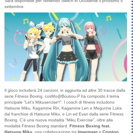
Sarà disponibile per Nintendo Switch in Occidente il prossimo 5
settembre.
Il gioco includerà 24 canzoni, in aggiunta ad altre 30 tracce dalla
serie Fitness Boxing. cosMo@Bousou-P ha composto il tema
principale "Let's Mikusercise!!". I coach di fitness includono
Hatsune Miku, Kagamine Rin, Kagamine Len e Megurine Luka
dal franchise di Hatsune Miku, e Lin ed Evan dalla serie Fitness
Boxing. C'è una nuova modalità "Miku Exercise", oltre alla
modalità Fitness Boxing standard.
Fitness Boxing feat.
Hatsune Miku
, una collaborazione tra
Imagineer
e
Crypton