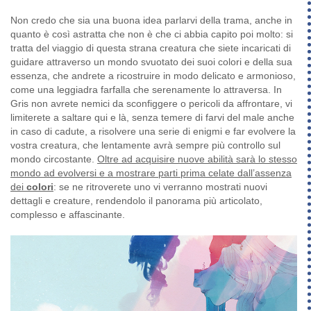
Non credo che sia una buona idea parlarvi della trama, anche in
quanto è così astratta che non è che ci abbia capito poi molto: si
tratta del viaggio di questa strana creatura che siete incaricati di
guidare attraverso un mondo svuotato dei suoi colori e della sua
essenza, che andrete a ricostruire in modo delicato e armonioso,
come una leggiadra farfalla che serenamente lo attraversa. In
Gris non avrete nemici da sconfiggere o pericoli da affrontare, vi
limiterete a saltare qui e là, senza temere di farvi del male anche
in caso di cadute, a risolvere una serie di enigmi e far evolvere la
vostra creatura, che lentamente avrà sempre più controllo sul
mondo circostante.
Oltre ad acquisire nuove abilità sarà lo stesso
mondo ad evolversi e a mostrare parti prima celate dall’assenza
dei
colori
: se ne ritroverete uno vi verranno mostrati nuovi
dettagli e creature, rendendolo il panorama più articolato,
complesso e affascinante.