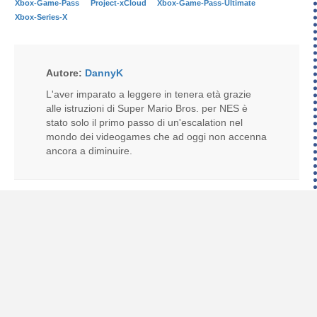
Xbox-Game-Pass
Project-xCloud
Xbox-Game-Pass-Ultimate
Xbox-Series-X
Autore:
DannyK
L'aver imparato a leggere in tenera età grazie
alle istruzioni di Super Mario Bros. per NES è
stato solo il primo passo di un'escalation nel
mondo dei videogames che ad oggi non accenna
ancora a diminuire.