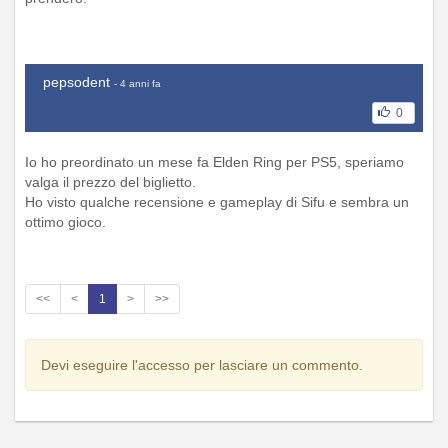
pepsodent
- 4 anni fa
0
Io ho preordinato un mese fa Elden Ring per PS5, speriamo
valga il prezzo del biglietto.
Ho visto qualche recensione e gameplay di Sifu e sembra un
ottimo gioco.
<<
<
1
>
>>
Devi eseguire l'accesso per lasciare un commento.