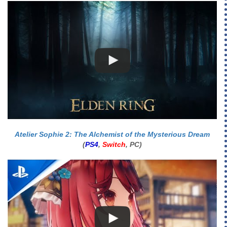
Atelier Sophie 2: The Alchemist of the Mysterious Dream
(
PS4
,
Switch
, PC)