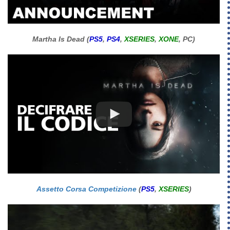
Martha Is Dead (
PS5
,
PS4
,
XSERIES
,
XONE
, PC)
Assetto Corsa Competizione
(
PS5
,
XSERIES
)