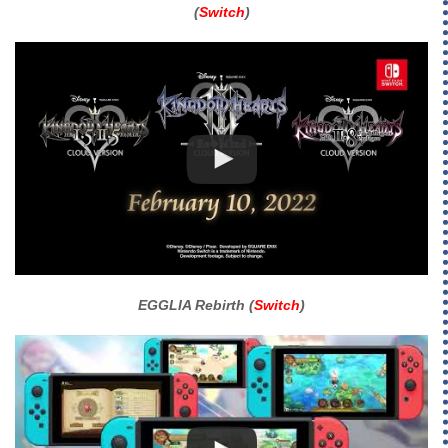
(
Switch
)
EGGLIA Rebirth (
Switch
)