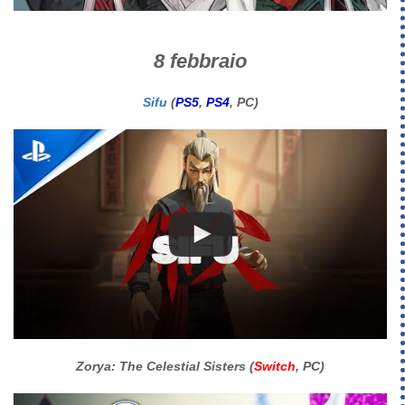
8 febbraio
Sifu
(
PS5
,
PS4
, PC)
Zorya: The Celestial Sisters (
Switch
, PC)