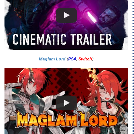
Maglam Lord
(
PS4
,
Switch
)