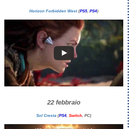
Horizon Forbidden West
(
PS5
,
PS4
)
22 febbraio
Sol Cresta
(
PS4
,
Switch
, PC)