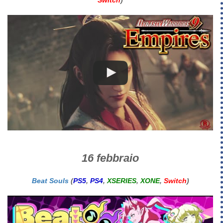
16 febbraio
Beat Souls
(
PS5
,
PS4
,
XSERIES
,
XONE
,
Switch
)