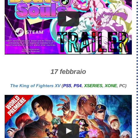
17 febbraio
The King of Fighters XV
(
PS5
,
PS4
,
XSERIES
,
XONE
, PC)