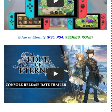
Edge of Eternity
(
PS5
,
PS4
,
XSERIES
,
XONE
)