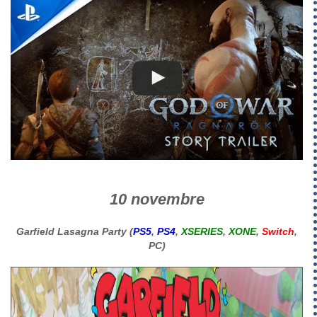
10 novembre
Garfield Lasagna Party (
PS5
,
PS4
,
XSERIES
,
XONE
,
Switch
,
PC)