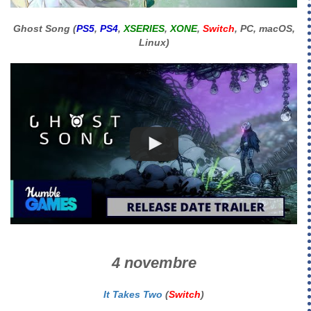
Ghost Song (
PS5
,
PS4
,
XSERIES
,
XONE
,
Switch
, PC, macOS,
Linux)
4 novembre
It Takes Two
(
Switch
)