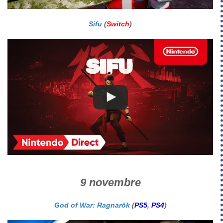
Sifu
(
Switch
)
9 novembre
God of War: Ragnarök
(
PS5
,
PS4
)