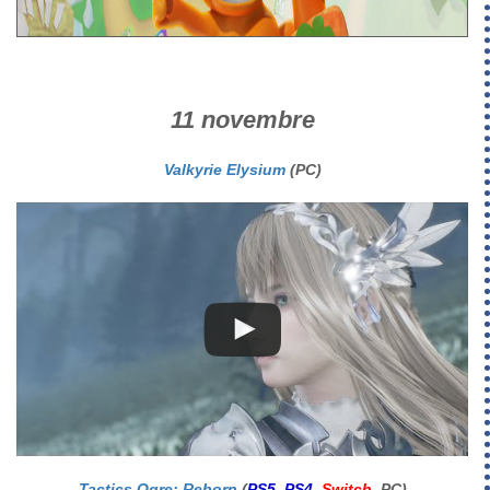
11 novembre
Valkyrie Elysium
(PC)
Tactics Ogre: Reborn
(
PS5
,
PS4
,
Switch
, PC)