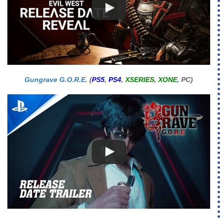
Gungrave G.O.R.E.
(
PS5
,
PS4
,
XSERIES
,
XONE
, PC)