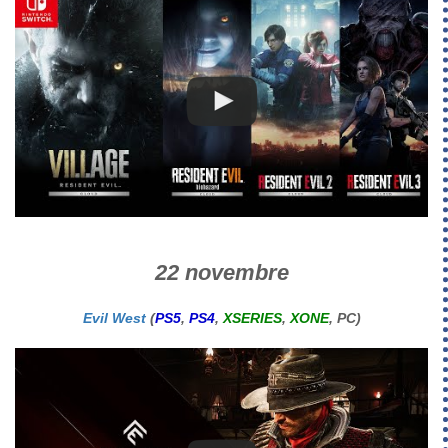
22 novembre
Evil West
(
PS5
,
PS4
,
XSERIES
,
XONE
, PC)