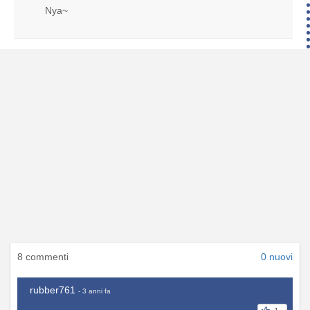
Nya~
8 commenti
0 nuovi
rubber761
- 3 anni fa