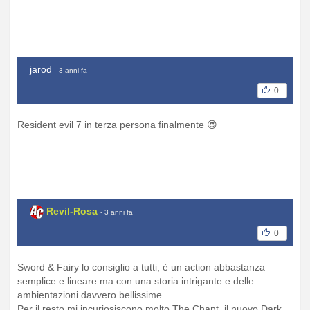
jarod
- 3 anni fa
0
Resident evil 7 in terza persona finalmente 😍
Revil-Rosa
- 3 anni fa
0
Sword & Fairy lo consiglio a tutti, è un action abbastanza
semplice e lineare ma con una storia intrigante e delle
ambientazioni davvero bellissime.
Per il resto mi incuriosiscono molto The Chant, il nuovo Dark