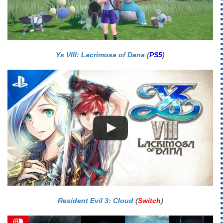
Ys VIII: Lacrimosa of Dana
(
PS5
)
Resident Evil 3: Cloud
(
Switch
)