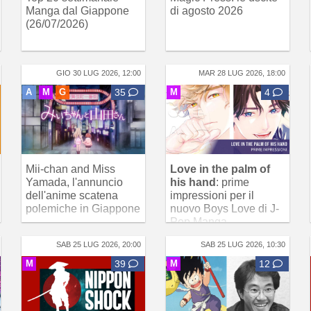
Manga dal Giappone
di agosto 2026
(26/07/2026)
GIO 30 LUG 2026, 12:00
MAR 28 LUG 2026, 18:00
A
M
G
35
M
4
Mii-chan and Miss
Love in the palm of
Yamada, l'annuncio
his hand
: prime
dell'anime scatena
impressioni per il
polemiche in Giappone
nuovo Boys Love di J-
Pop Manga
SAB 25 LUG 2026, 20:00
SAB 25 LUG 2026, 10:30
M
39
M
12