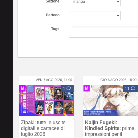
Sezione
Periodo
Tags
VEN 7 AGO 2026, 14:00
GIO 6 AGO 2026, 18:00
M
F
1
M
11
Zipaki: tutte le uscite
Kaijin Fugeki:
digitali e cartacee di
Kindled Spirits
: prime
luglio 2026
impressioni per il