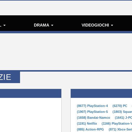
L
DRAMA
VIDEOGIOCHI
ZIE
(8677) PlayStation-4
(6270) PC
(1907) PlayStation-5
(1803) Squa
(1658) Bandai-Namco
(1641) J-
(1191) Netflix
(1166) PlayStation-
(885) Action-RPG
(871) Xbox-Ser