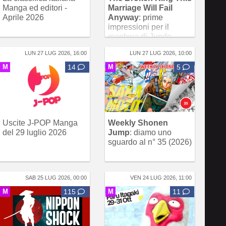
Manga ed editori -
Marriage Will Fail
Aprile 2026
Anyway
: prime
impressioni per il
manhwa di Jundo
LUN 27 LUG 2026, 16:00
LUN 27 LUG 2026, 10:00
M
14
M
5
Uscite J-POP Manga
Weekly Shonen
del 29 luglio 2026
Jump
: diamo uno
sguardo al n° 35 (2026)
SAB 25 LUG 2026, 00:00
VEN 24 LUG 2026, 11:00
M
115
M
11