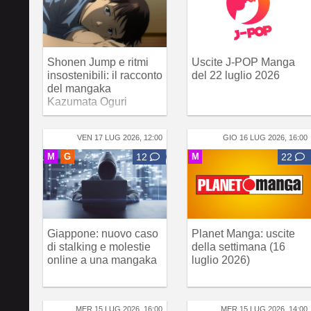
Shonen Jump e ritmi
Uscite J-POP Manga
insostenibili: il racconto
del 22 luglio 2026
del mangaka
Kazumata Oguri
VEN 17 LUG 2026, 12:00
GIO 16 LUG 2026, 16:00
M
G
12
M
22
Giappone: nuovo caso
Planet Manga: uscite
di stalking e molestie
della settimana (16
online a una mangaka
luglio 2026)
MER 15 LUG 2026, 16:00
MER 15 LUG 2026, 14:00