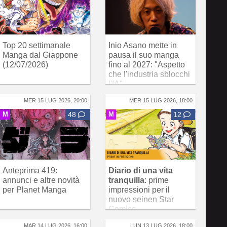
Top 20 settimanale
Inio Asano mette in
Manga dal Giappone
pausa il suo manga
(12/07/2026)
fino al 2027: "Aspetto
che l'industria sblocchi
l'IA"
MER 15 LUG 2026, 20:00
MER 15 LUG 2026, 18:00
M
48
M
12
Anteprima 419:
Diario di una vita
annunci e altre novità
tranquilla
: prime
per Planet Manga
impressioni per il
nuovo seinen Star
Comics
MAR 14 LUG 2026, 16:00
LUN 13 LUG 2026, 18:00