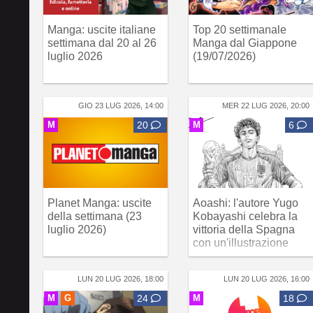
Manga: uscite italiane
Top 20 settimanale
settimana dal 20 al 26
Manga dal Giappone
luglio 2026
(19/07/2026)
GIO 23 LUG 2026, 14:00
MER 22 LUG 2026, 20:00
M
20
M
6
Planet Manga: uscite
Aoashi: l'autore Yugo
della settimana (23
Kobayashi celebra la
luglio 2026)
vittoria della Spagna
con un'illustrazione
LUN 20 LUG 2026, 18:00
LUN 20 LUG 2026, 16:00
M
G
24
M
18