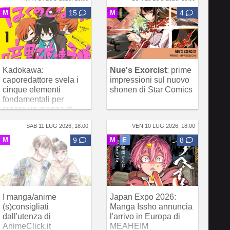
M
15
M
4
Kadokawa:
Nue's Exorcist
: prime
caporedattore svela i
impressioni sul nuovo
cinque elementi
shonen di Star Comics
fondamentali per
creare un manga di
successo
SAB 11 LUG 2026, 18:00
VEN 10 LUG 2026, 18:00
M
9
M
E
8
I manga/anime
Japan Expo 2026:
(s)consigliati
Manga Issho annuncia
dall'utenza di
l'arrivo in Europa di
AnimeClick.it
MEAHEIM