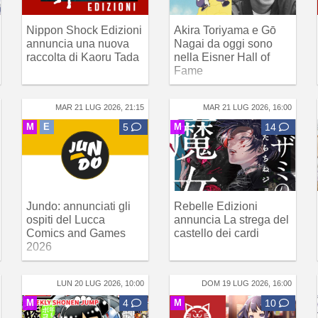
Nippon Shock Edizioni
Akira Toriyama e Gō
annuncia una nuova
Nagai da oggi sono
raccolta di Kaoru Tada
nella Eisner Hall of
Fame
MAR 21 LUG 2026, 21:15
MAR 21 LUG 2026, 16:00
M
E
5
M
14
Jundo: annunciati gli
Rebelle Edizioni
ospiti del Lucca
annuncia La strega del
Comics and Games
castello dei cardi
2026
LUN 20 LUG 2026, 10:00
DOM 19 LUG 2026, 16:00
M
4
M
10