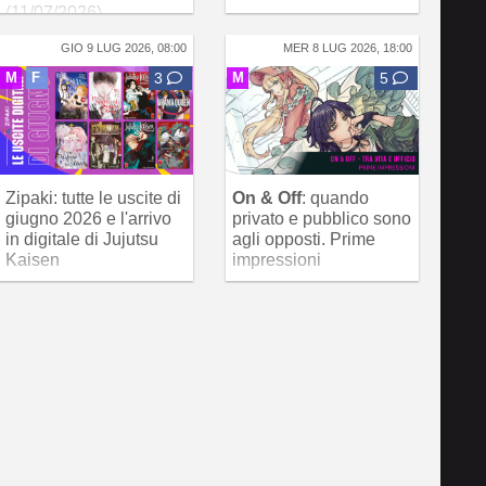
(11/07/2026)
GIO 9 LUG 2026, 08:00
MER 8 LUG 2026, 18:00
M
F
3
M
5
Zipaki: tutte le uscite di
On & Off
: quando
giugno 2026 e l'arrivo
privato e pubblico sono
in digitale di Jujutsu
agli opposti. Prime
Kaisen
impressioni