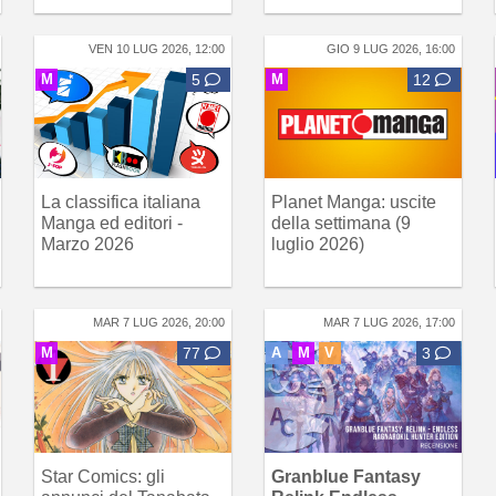
VEN 10 LUG 2026, 12:00
GIO 9 LUG 2026, 16:00
M
5
M
12
La classifica italiana
Planet Manga: uscite
Manga ed editori -
della settimana (9
Marzo 2026
luglio 2026)
MAR 7 LUG 2026, 20:00
MAR 7 LUG 2026, 17:00
M
77
A
M
V
3
Star Comics: gli
Granblue Fantasy