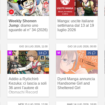
Weekly Shonen
Manga: uscite italiane
Jump
: diamo uno
settimana dal 13 al 19
sguardo al n° 34 (2026)
luglio 2026
GIO 16 LUG 2026, 11:00
GIO 16 LUG 2026, 00:00
M
18
M
25
Addio a Ryōichirō
Dynit Manga annuncia
Kezuka: ci lascia a soli
Handsome Girl and
36 anni l'autore di
Sheltered Girl
Otomachi Record
MER 15 LUG 2026, 12:00
MAR 14 LUG 2026, 18:00