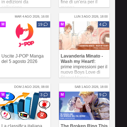
in edizioni da
fine di un'era per il
collezione
manga
MAR 4 AGO 2026, 16:00
LUN 3 AGO 2026, 18:00
M
19
M
4
Uscite J-POP Manga
Lavanderia Minato -
del 5 agosto 2026
Wash my Heart!
:
prime impressioni per il
nuovo Boys Love di
Planet Manga
DOM 2 AGO 2026, 08:00
SAB 1 AGO 2026, 18:00
M
3
M
9
La classifica italiana
The Broken Ring This