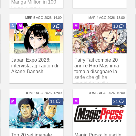
Manga Million in 100
lingue diverse
MER 5 AGO 2026, 14:00
MAR 4 AGO 2026, 18:00
A
M
9
M
13
Japan Expo 2026:
Fairy Tail compie 20
intervista agli autori di
anni e Hiro Mashima
Akane-Banashi
torna a disegnare la
serie che gli ha
cambiato la vita
DOM 2 AGO 2026, 12:00
DOM 2 AGO 2026, 10:00
M
11
M
21
Top 20 settimanale
Magic Press: le uscite