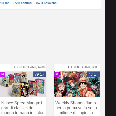
748) fps
(724) annunci
(671) Shueisha
GIO 6 AGO 2026, 14:00
GIO 6 AGO 2026, 12:00
M
79
M
43
Nasce Sprea Manga: i
Weekly Shonen Jump
grandi classici del
per la prima volta sotto
manga tornano in Italia
il milione di copie: la