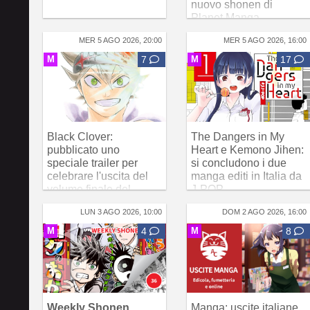
nuovo shonen di
Planet Manga
MER 5 AGO 2026, 20:00
MER 5 AGO 2026, 16:00
M
7
M
17
Black Clover:
The Dangers in My
pubblicato uno
Heart e Kemono Jihen:
speciale trailer per
si concludono i due
celebrare l'uscita del
manga editi in Italia da
volume finale del
J-POP
manga
LUN 3 AGO 2026, 10:00
DOM 2 AGO 2026, 16:00
M
4
M
8
Weekly Shonen
Manga: uscite italiane