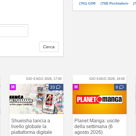
(761) GDR
(758) Picchiaduro
(
Cerca
GIO 6 AGO 2026, 17:00
GIO 6 AGO 2026, 16:00
M
33
M
8
Shueisha lancia a
Planet Manga: uscite
livello globale la
della settimana (6
piattaforma digitale
agosto 2026)