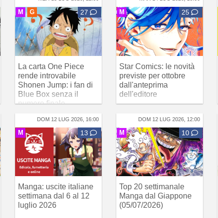
M
G
27
M
25
La carta One Piece
Star Comics: le novità
rende introvabile
previste per ottobre
Shonen Jump: i fan di
dall'anteprima
Blue Box senza il
dell'editore
numero finale
DOM 12 LUG 2026, 16:00
DOM 12 LUG 2026, 12:00
M
13
M
10
Manga: uscite italiane
Top 20 settimanale
settimana dal 6 al 12
Manga dal Giappone
luglio 2026
(05/07/2026)