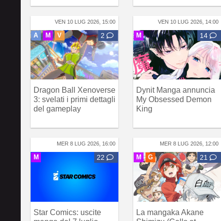
VEN 10 LUG 2026, 15:00
VEN 10 LUG 2026, 14:00
A
M
V
2
M
14
Dragon Ball Xenoverse
Dynit Manga annuncia
3: svelati i primi dettagli
My Obsessed Demon
del gameplay
King
MER 8 LUG 2026, 16:00
MER 8 LUG 2026, 12:00
M
22
M
G
21
Star Comics: uscite
La mangaka Akane