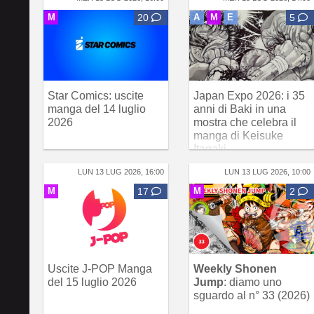
M
20
A
M
E
5
Star Comics: uscite
Japan Expo 2026: i 35
manga del 14 luglio
anni di Baki in una
2026
mostra che celebra il
manga di Keisuke
Itagaki
LUN 13 LUG 2026, 16:00
LUN 13 LUG 2026, 10:00
M
17
M
2
Uscite J-POP Manga
Weekly Shonen
del 15 luglio 2026
Jump
: diamo uno
sguardo al n° 33 (2026)