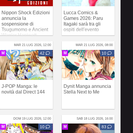
Nippon Shock Edizioni
Lucca Comics &
annuncia la
Games 2026: Paru
sospensione di
Itagaki sarà tra gli
Tsugumomo e Ancient
ospiti dell'evento
Warrior Haniwatt
MAR 21 LUG 2026, 12:00
MAR 21 LUG 2026, 08:00
M
42
M
10
J-POP Manga: le
Dynit Manga annuncia
novità dal Direct 144
Stella Next to Me
DOM 19 LUG 2026, 12:00
SAB 18 LUG 2026, 16:00
M
10
M
83