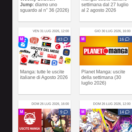
Jump
: diamo uno
settimana dal 27 luglio
sguardo al n° 36 (2026)
al 2 agosto 2026
VEN 31 LUG 2026, 12:00
GIO 30 LUG 2026, 16:00
M
43
M
16
Manga: tutte le uscite
Planet Manga: uscite
italiane di Agosto 2026
della settimana (30
luglio 2026)
DOM 26 LUG 2026, 16:00
DOM 26 LUG 2026, 12:00
M
9
M
14