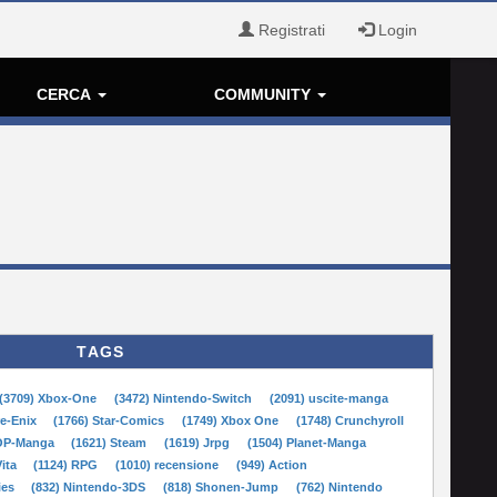
Registrati
Login
CERCA
COMMUNITY
TAGS
(3709) Xbox-One
(3472) Nintendo-Switch
(2091) uscite-manga
re-Enix
(1766) Star-Comics
(1749) Xbox One
(1748) Crunchyroll
POP-Manga
(1621) Steam
(1619) Jrpg
(1504) Planet-Manga
Vita
(1124) RPG
(1010) recensione
(949) Action
ies
(832) Nintendo-3DS
(818) Shonen-Jump
(762) Nintendo