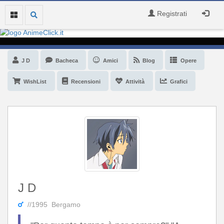
Registrati
J D
Bacheca
Amici
Blog
Opere
WishList
Recensioni
Attività
Grafici
J D
//1995 Bergamo