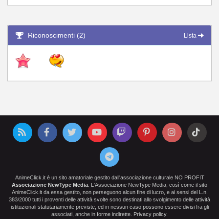
Riconoscimenti (2)
Lista
AnimeClick.it è un sito amatoriale gestito dall'associazione culturale NO PROFIT
Associazione NewType Media
. L'Associazione NewType Media, così come il sito
AnimeClick.it da essa gestito, non perseguono alcun fine di lucro, e ai sensi del L.n.
383/2000 tutti i proventi delle attività svolte sono destinati allo svolgimento delle attività
istituzionali statutariamente previste, ed in nessun caso possono essere divisi fra gli
associati, anche in forme indirette.
Privacy policy
.