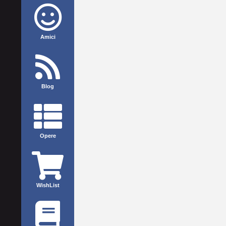
Amici
Blog
Opere
WishList