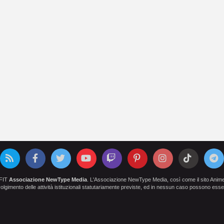
OFIT
Associazione NewType Media
. L'Associazione NewType Media, così come il sito AnimeCl
 svolgimento delle attività istituzionali statutariamente previste, ed in nessun caso possono esser