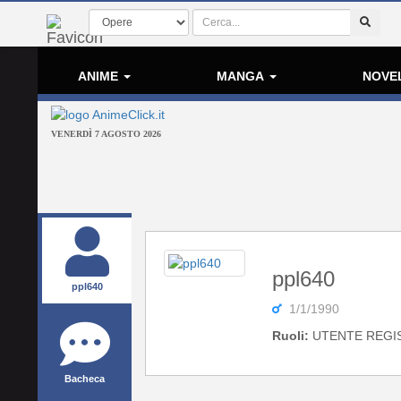
ANIME
MANGA
NOVE
VENERDÌ 7 AGOSTO 2026
ppl640
ppl640
1/1/1990
Ruoli:
UTENTE REGI
Bacheca