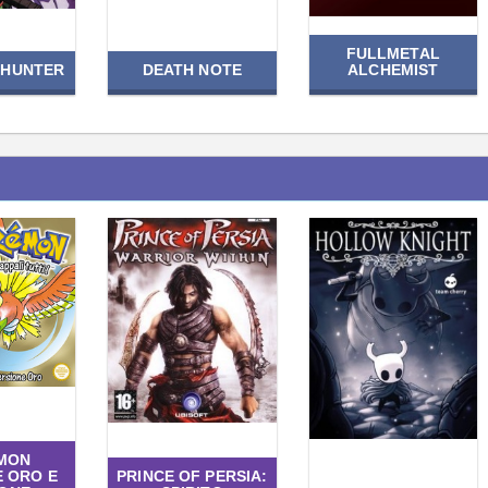
FULLMETAL
 HUNTER
DEATH NOTE
ALCHEMIST
MON
E ORO E
PRINCE OF PERSIA: