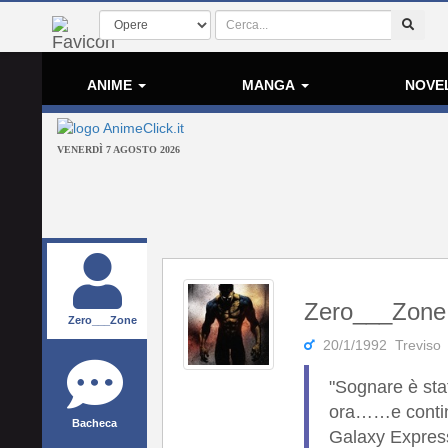
ANIME
MANGA
NOVE
VENERDÌ 7 AGOSTO 2026
Zero___Zone
Zero___Zone
20/1/1992 Treviso
"Sognare è stat
ora……e continu
Bacheca
Galaxy Expres