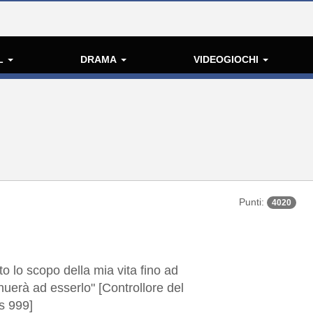
L
DRAMA
VIDEOGIOCHI
Punti:
4020
o lo scopo della mia vita fino ad
erà ad esserlo" [Controllore del
s 999]