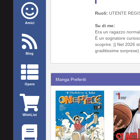
Ruoli:
UTENTE REGI
Amici
Su di me:
Era un ragazzo normale
È un sognatore curioso,
scoprire. || Nel 2026 s
graditissime sorprese)
Blog
Manga Preferiti
Opere
WishList