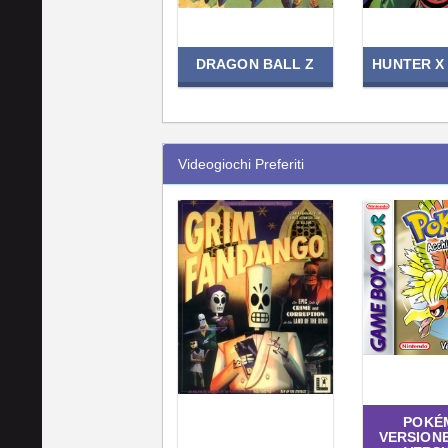
DRAGON BALL Z
HUNTER X
Videogiochi Preferiti
POKÉ
VERSION