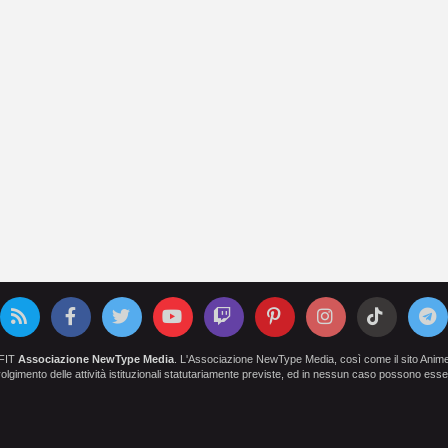
OFIT
Associazione NewType Media
. L'Associazione NewType Media, così come il sito AnimeCl
 svolgimento delle attività istituzionali statutariamente previste, ed in nessun caso possono esser