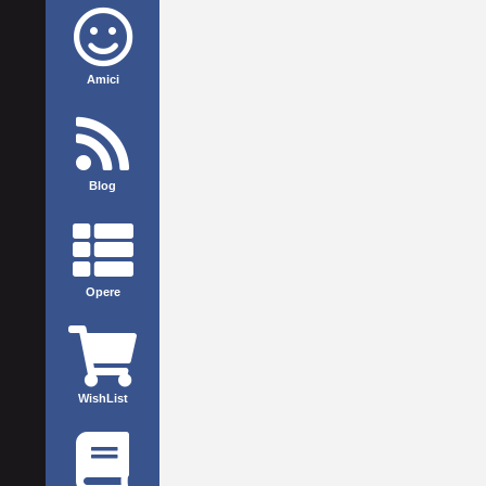
Amici
Blog
Opere
WishList