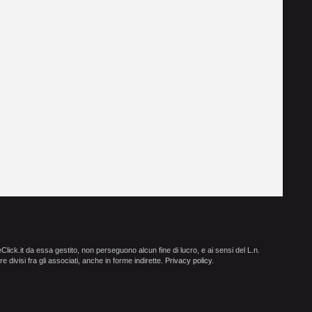
ick.it da essa gestito, non perseguono alcun fine di lucro, e ai sensi del L.n.
e divisi fra gli associati, anche in forme indirette.
Privacy policy
.