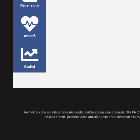
Recensioni
Attività
Grafici
AnimeClick.it è un sito amatoriale gestito dall'associazione culturale NO PR
383/2000 tutti i proventi delle attività svolte sono destinati allo