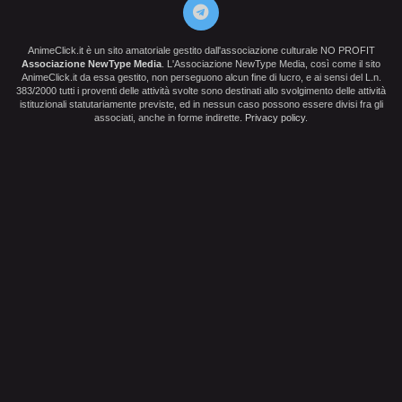
AnimeClick.it è un sito amatoriale gestito dall'associazione culturale NO PROFIT
Associazione NewType Media
. L'Associazione NewType Media, così come il sito
AnimeClick.it da essa gestito, non perseguono alcun fine di lucro, e ai sensi del L.n.
383/2000 tutti i proventi delle attività svolte sono destinati allo svolgimento delle attività
istituzionali statutariamente previste, ed in nessun caso possono essere divisi fra gli
associati, anche in forme indirette.
Privacy policy
.