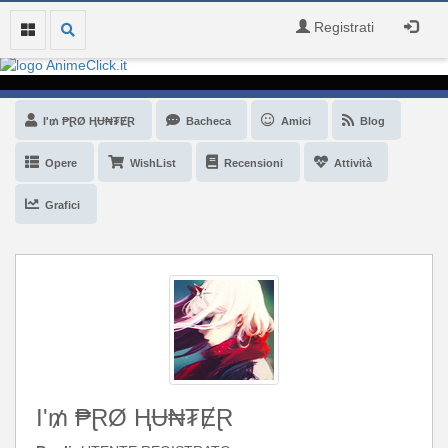
Registrati
I'₥ ₱ⱤØ ⱧɄ₦₮ɆⱤ
Bacheca
Amici
Blog
Opere
WishList
Recensioni
Attività
Grafici
I'₥ ₱ⱤØ ⱧɄ₦₮ɆⱤ