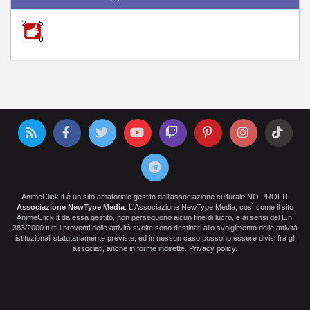
AnimeClick.it è un sito amatoriale gestito dall'associazione culturale NO PROFIT
Associazione NewType Media
. L'Associazione NewType Media, così come il sito
AnimeClick.it da essa gestito, non perseguono alcun fine di lucro, e ai sensi del L.n.
383/2000 tutti i proventi delle attività svolte sono destinati allo svolgimento delle attività
istituzionali statutariamente previste, ed in nessun caso possono essere divisi fra gli
associati, anche in forme indirette.
Privacy policy
.