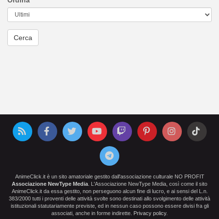
Ordina
AnimeClick.it è un sito amatoriale gestito dall'associazione culturale NO PROFIT
Associazione NewType Media
. L'Associazione NewType Media, così come il sito
AnimeClick.it da essa gestito, non perseguono alcun fine di lucro, e ai sensi del L.n.
383/2000 tutti i proventi delle attività svolte sono destinati allo svolgimento delle attività
istituzionali statutariamente previste, ed in nessun caso possono essere divisi fra gli
associati, anche in forme indirette.
Privacy policy
.