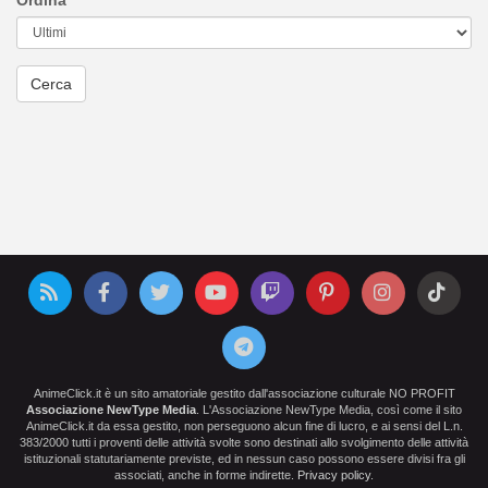
Ordina
AnimeClick.it è un sito amatoriale gestito dall'associazione culturale NO PROFIT
Associazione NewType Media
. L'Associazione NewType Media, così come il sito
AnimeClick.it da essa gestito, non perseguono alcun fine di lucro, e ai sensi del L.n.
383/2000 tutti i proventi delle attività svolte sono destinati allo svolgimento delle attività
istituzionali statutariamente previste, ed in nessun caso possono essere divisi fra gli
associati, anche in forme indirette.
Privacy policy
.