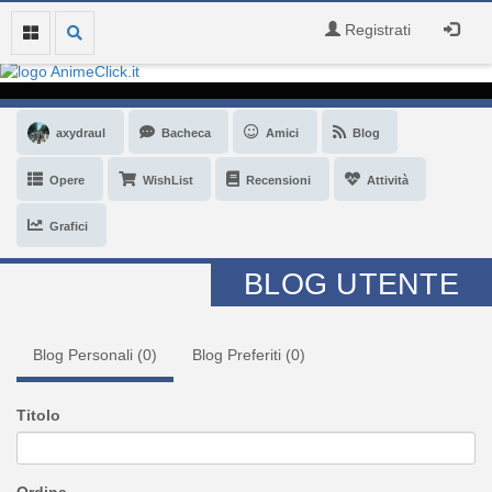
Registrati
axydraul
Bacheca
Amici
Blog
Opere
WishList
Recensioni
Attività
Grafici
BLOG UTENTE
Blog Personali (
0
)
Blog Preferiti (
0
)
Titolo