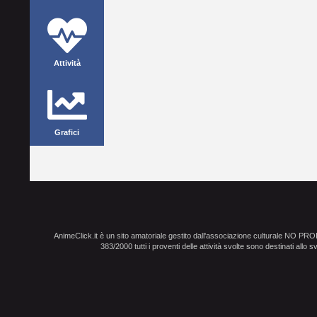
Attività
Grafici
AnimeClick.it è un sito amatoriale gestito dall'associazione culturale NO PR
383/2000 tutti i proventi delle attività svolte sono destinati allo