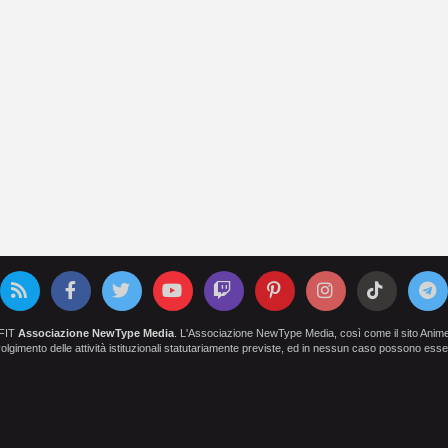
OFIT
Associazione NewType Media
. L'Associazione NewType Media, così come il sito AnimeCl
 svolgimento delle attività istituzionali statutariamente previste, ed in nessun caso possono esser