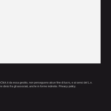
ick.it da essa gestito, non perseguono alcun fine di lucro, e ai sensi del L.n.
e divisi fra gli associati, anche in forme indirette.
Privacy policy
.