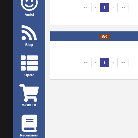
<<
<
1
>
>>
Amici
0
Blog
<<
<
1
>
>>
Opere
WishList
Recensioni