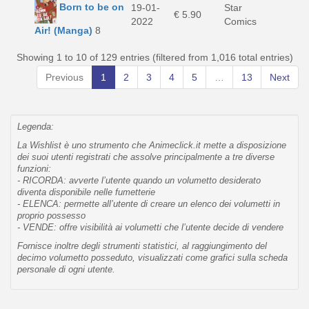
Born to be on
19-01-
Star
€ 5.90
2022
Comics
Air! (Manga)
8
Showing 1 to 10 of 129 entries (filtered from 1,016 total entries)
Previous
1
2
3
4
5
…
13
Next
Legenda:
La Wishlist è uno strumento che Animeclick.it mette a disposizione
dei suoi utenti registrati che assolve principalmente a tre diverse
funzioni:
- RICORDA: avverte l’utente quando un volumetto desiderato
diventa disponibile nelle fumetterie
- ELENCA: permette all’utente di creare un elenco dei volumetti in
proprio possesso
- VENDE: offre visibilità ai volumetti che l’utente decide di vendere
Fornisce inoltre degli strumenti statistici, al raggiungimento del
decimo volumetto posseduto, visualizzati come grafici sulla scheda
personale di ogni utente.