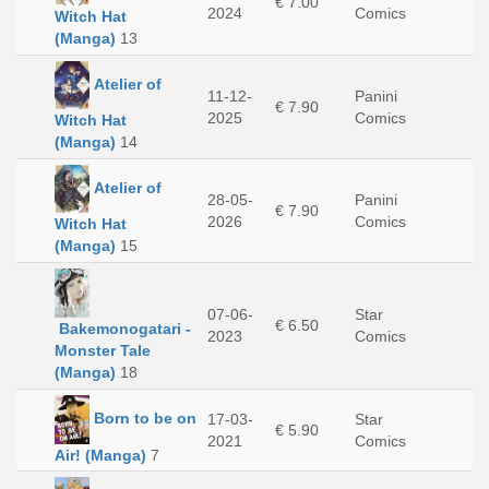
€ 7.00
2024
Comics
Witch Hat
(Manga)
13
Atelier of
11-12-
Panini
€ 7.90
2025
Comics
Witch Hat
(Manga)
14
Atelier of
28-05-
Panini
€ 7.90
2026
Comics
Witch Hat
(Manga)
15
07-06-
Star
€ 6.50
Bakemonogatari -
2023
Comics
Monster Tale
(Manga)
18
Born to be on
17-03-
Star
€ 5.90
2021
Comics
Air! (Manga)
7