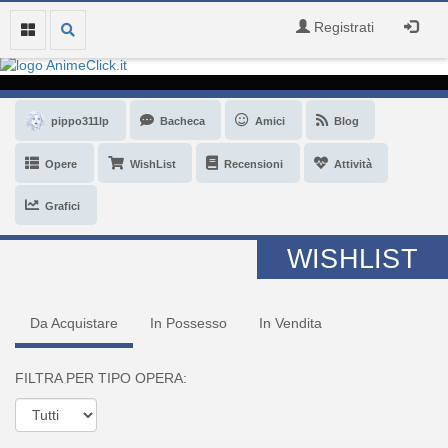
Registrati
pippo311lp
Bacheca
Amici
Blog
Opere
WishList
Recensioni
Attività
Grafici
WISHLIST
Da Acquistare
In Possesso
In Vendita
FILTRA PER TIPO OPERA: