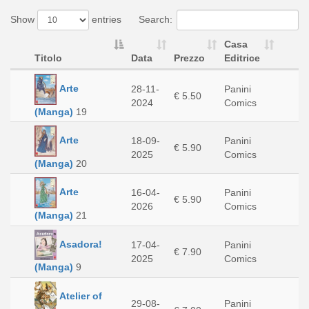
Show
entries
Search:
Casa
Titolo
Data
Prezzo
Editrice
Arte
28-11-
Panini
€ 5.50
2024
Comics
(Manga)
19
Arte
18-09-
Panini
€ 5.90
2025
Comics
(Manga)
20
Arte
16-04-
Panini
€ 5.90
2026
Comics
(Manga)
21
Asadora!
17-04-
Panini
€ 7.90
2025
Comics
(Manga)
9
Atelier of
29-08-
Panini