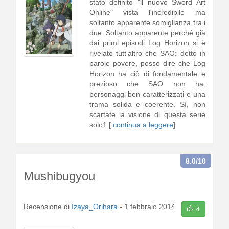
stato definito "il nuovo Sword Art
Online" vista l'incredibile ma
soltanto apparente somiglianza tra i
due. Soltanto apparente perché già
dai primi episodi Log Horizon si è
rivelato tutt'altro che SAO: detto in
parole povere, posso dire che Log
Horizon ha ciò di fondamentale e
prezioso che SAO non ha:
personaggi ben caratterizzati e una
trama solida e coerente. Sì, non
scartate la visione di questa serie
solo1 [
continua a leggere
]
8.0
/10
Mushibugyou
Recensione di
Izaya_Orihara
-
1 febbraio 2014
4