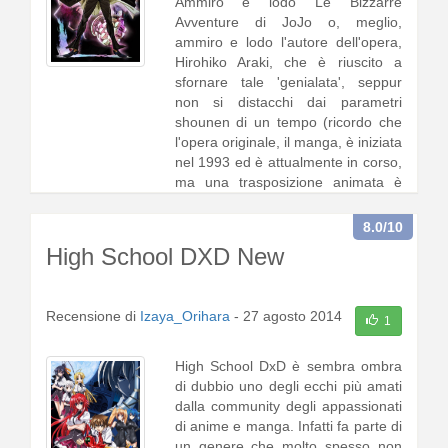
Ammiro e lodo Le Bizzarre
Avventure di JoJo o, meglio,
ammiro e lodo l'autore dell'opera,
Hirohiko Araki, che è riuscito a
sfornare tale 'genialata', seppur
non si distacchi dai parametri
shounen di un tempo (ricordo che
l'opera originale, il manga, è iniziata
nel 1993 ed è attualmente in corso,
ma una trasposizione animata è
arrivata solo nel 2012, con
l'adattamento delle prime due
8.0
/10
serie), ma non poss1 [
continua a
High School DXD New
leggere
]
Recensione di
Izaya_Orihara
-
27 agosto 2014
1
High School DxD è sembra ombra
di dubbio uno degli ecchi più amati
dalla community degli appassionati
di anime e manga. Infatti fa parte di
un genere che molto spesso non