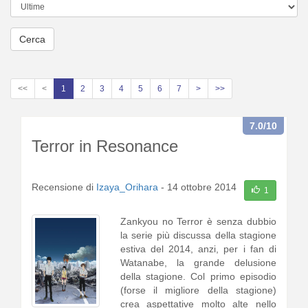
Cerca
<<
<
1
2
3
4
5
6
7
>
>>
7.0
/10
Terror in Resonance
Recensione di
Izaya_Orihara
-
14 ottobre 2014
1
Zankyou no Terror è senza dubbio
la serie più discussa della stagione
estiva del 2014, anzi, per i fan di
Watanabe, la grande delusione
della stagione. Col primo episodio
(forse il migliore della stagione)
crea aspettative molto alte nello