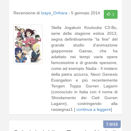
Recensione di
Izaya_Orihara
-
5 gennaio 2014
1
Stella Jogakuin Koutouka C3-Bu,
serie della stagione estiva 2013,
segna definitivamente "la fine" del
grande studio d'animazione
giapponese Gainax, che ha
adattato nei tempi varie opere
famosissime e di grande spessore,
come ad esempio Nadia - Il mistero
della pietra azzurra, Neon Genesis
Evangelion e più recentemente
Tengen Toppa Gurren Lagann
(conosciuto in Italia con il nome di
Sfondamento dei Cieli Gurren
Lagann), costringendo alla
rassegnaz1 [
continua a leggere
]
7.0
/10