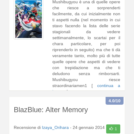
Mushibugyou è una di quelle opere
che riesce a sorprenderti
facilmente, da cui inizialmente non
ti aspetti nulla (nel momento in cui
stavo facendo la lista delle serie
stagionali da vedere
settimanalmente, lo scartai per il
chara particolare, per poi
riprenderlo in seguito) ma che ti dà
veramente tanto, molto più di tutte
quelle opere che aspetti di vedere
con trepidazione ma che ti
deludono senza rimborsarti.
Mushibugyou riesce
straordinariamen1 [
continua a
leggere
]
4.0
/10
BlazBlue: Alter Memory
Recensione di
Izaya_Orihara
-
24 gennaio 2014
1