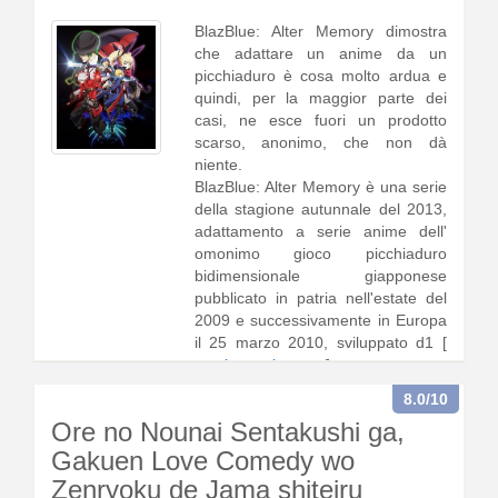
BlazBlue: Alter Memory dimostra
che adattare un anime da un
picchiaduro è cosa molto ardua e
quindi, per la maggior parte dei
casi, ne esce fuori un prodotto
scarso, anonimo, che non dà
niente.
BlazBlue: Alter Memory è una serie
della stagione autunnale del 2013,
adattamento a serie anime dell'
omonimo gioco picchiaduro
bidimensionale giapponese
pubblicato in patria nell'estate del
2009 e successivamente in Europa
il 25 marzo 2010, sviluppato d1 [
continua a leggere
]
8.0
/10
Ore no Nounai Sentakushi ga,
Gakuen Love Comedy wo
Zenryoku de Jama shiteiru