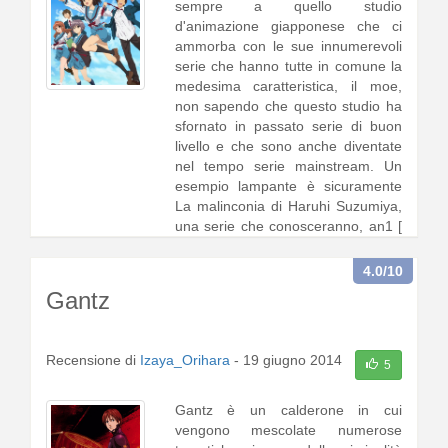
sempre a quello studio
d'animazione giapponese che ci
ammorba con le sue innumerevoli
serie che hanno tutte in comune la
medesima caratteristica, il moe,
non sapendo che questo studio ha
sfornato in passato serie di buon
livello e che sono anche diventate
nel tempo serie mainstream. Un
esempio lampante è sicuramente
La malinconia di Haruhi Suzumiya,
una serie che conosceranno, an1 [
continua a leggere
]
4.0
/10
Gantz
Recensione di
Izaya_Orihara
-
19 giugno 2014
5
Gantz è un calderone in cui
vengono mescolate numerose