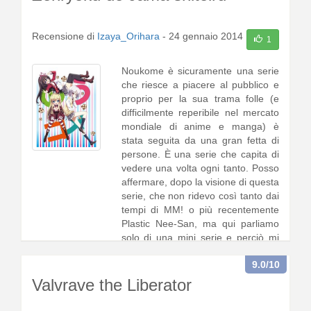
Recensione di
Izaya_Orihara
-
24 gennaio 2014
1
Noukome è sicuramente una serie
che riesce a piacere al pubblico e
proprio per la sua trama folle (e
difficilmente reperibile nel mercato
mondiale di anime e manga) è
stata seguita da una gran fetta di
persone. È una serie che capita di
vedere una volta ogni tanto. Posso
affermare, dopo la visione di questa
serie, che non ridevo così tanto dai
tempi di MM! o più recentemente
Plastic Nee-San, ma qui parliamo
solo di una mini serie e perciò mi
rif1 [
continua a leggere
]
9.0
/10
Valvrave the Liberator