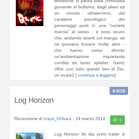
tematiche: si passa dalla criminalità
giovanile al bullismo, dagli alieni ad
un mondo ultraterreno, dal
carattere psicologico dei
personaggi posti in una "società
marcia" al sesso - e sono sicuro
che, andando avanti col manga, se
ne possano trovare molte altre -
che hanno come sfondo
un'ambientazione inquietante
condita da tanto splatter. Gantz
offre, con tutto questo ben di Dio,
un incipit1 [
continua a leggere
]
8.0
/10
Log Horizon
Recensione di
Izaya_Orihara
-
24 marzo 2014
1
Log Horizon fin dai primi trailer è