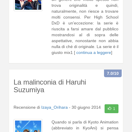
trova originalità e quindi,
naturalmente, non riesce a trovare
molti consensi. Per High School
DxD è un'eccezione: la serie è
riuscita a farsi amare dal pubblico
mostrandosi al di sopra delle
aspettative, nonostante non abbia
nulla di ché di originale. La serie è il
giusto mix1 [
continua a leggere
]
7.0
/10
La malinconia di Haruhi
Suzumiya
Recensione di
Izaya_Orihara
-
30 giugno 2014
1
Quando si parla di Kyoto Animation
(abbreviato in KyoAni) si pensa