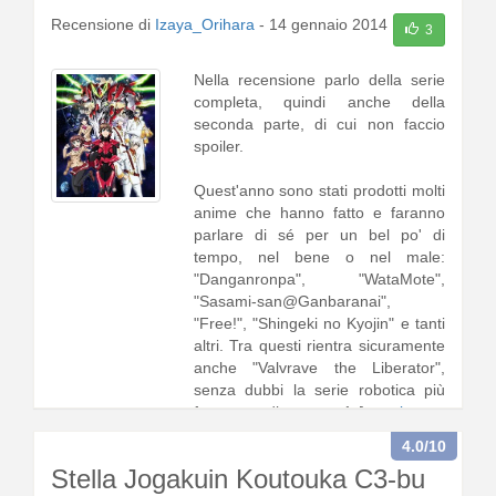
Recensione di
Izaya_Orihara
-
14 gennaio 2014
3
Nella recensione parlo della serie
completa, quindi anche della
seconda parte, di cui non faccio
spoiler.
Quest'anno sono stati prodotti molti
anime che hanno fatto e faranno
parlare di sé per un bel po' di
tempo, nel bene o nel male:
"Danganronpa", "WataMote",
"Sasami-san@Ganbaranai",
"Free!", "Shingeki no Kyojin" e tanti
altri. Tra questi rientra sicuramente
anche "Valvrave the Liberator",
senza dubbi la serie robotica più
famosa e discussa n1 [
continua a
leggere
]
4.0
/10
Stella Jogakuin Koutouka C3-bu