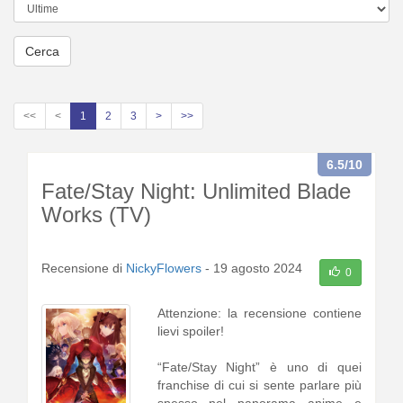
Cerca
<<
<
1
2
3
>
>>
6.5
/10
Fate/Stay Night: Unlimited Blade
Works (TV)
Recensione di
NickyFlowers
-
19 agosto 2024
0
Attenzione: la recensione contiene
lievi spoiler!
“Fate/Stay Night” è uno di quei
franchise di cui si sente parlare più