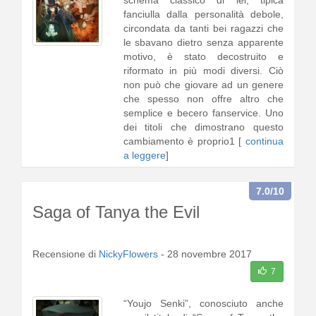
schema classico di lei, tipica
fanciulla dalla personalità debole,
circondata da tanti bei ragazzi che
le sbavano dietro senza apparente
motivo, è stato decostruito e
riformato in più modi diversi. Ciò
non può che giovare ad un genere
che spesso non offre altro che
semplice e becero fanservice. Uno
dei titoli che dimostrano questo
cambiamento è proprio1 [
continua
a leggere
]
7.0
/10
Saga of Tanya the Evil
Recensione di
NickyFlowers
-
28 novembre 2017
7
“Youjo Senki”, conosciuto anche