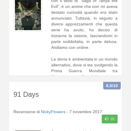
con il titolo di “Saga of Tanya the
Evil”, è un anime che non mi aveva
destato curiosità quando era stato
annunciato. Tuttavia, in seguito a
diversi apprezzamenti che questa
serie ha avuto, ho deciso di
iniziarne la visione, lasciandomi in
parte soddisfatta, in parte delusa.
Andiamo con ordine.
La storia è ambientata in un mondo
alternativo, dove si sta svolgendo la
Prima Guerra Mondiale tra
l’Impero, geograficam1 [
continua a
leggere
]
8.0
/10
91 Days
Recensione di
NickyFlowers
-
7 novembre 2017
10