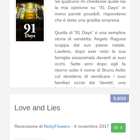
Se qualcuno mi chiedesse quale sia
la mia opinione su “91 Days” in
meno parole possibili, risponderei
che è stata una gradita sorpresa.
Quella di “91 Days” è una semplice
storia di vendetta: Angelo Ragusa
scappa dal suo paese natale,
Lawless, dopo aver visto la sua
famiglia assassinata davanti ai suoi
occhi. Sette anni dopo egli fa
ritorno sotto il nome di Bruno Avilio
col desiderio di vendicare i suoi
familiari uccisi dai Vanetti, una
famiglia1 [
continua a leggere
]
5.0
/10
Love and Lies
Recensione di
NickyFlowers
-
4 novembre 2017
4