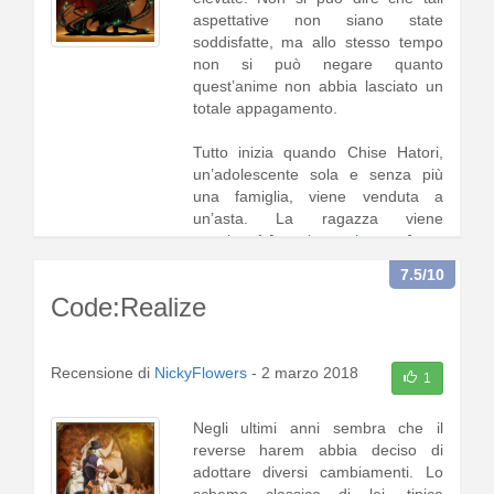
aspettative non siano state
soddisfatte, ma allo stesso tempo
non si può negare quanto
quest’anime non abbia lasciato un
totale appagamento.
Tutto inizia quando Chise Hatori,
un’adolescente sola e senza più
una famiglia, viene venduta a
un’asta. La ragazza viene
acquistat1 [
continua a leggere
]
7.5
/10
Code:Realize
Recensione di
NickyFlowers
-
2 marzo 2018
1
Negli ultimi anni sembra che il
reverse harem abbia deciso di
adottare diversi cambiamenti. Lo