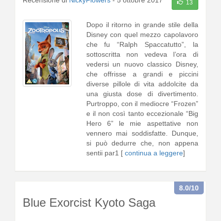
Recensione di
NickyFlowers
-
5 ottobre 2017
13
Dopo il ritorno in grande stile della
Disney con quel mezzo capolavoro
che fu “Ralph Spaccatutto”, la
sottoscritta non vedeva l’ora di
vedersi un nuovo classico Disney,
che offrisse a grandi e piccini
diverse pillole di vita addolcite da
una giusta dose di divertimento.
Purtroppo, con il mediocre “Frozen”
e il non così tanto eccezionale “Big
Hero 6” le mie aspettative non
vennero mai soddisfatte. Dunque,
si può dedurre che, non appena
sentii par1 [
continua a leggere
]
8.0
/10
Blue Exorcist Kyoto Saga