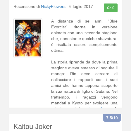
Recensione di
NickyFlowers
-
6 luglio 2017
0
A distanza di sei anni, “Blue
Exorcist” ritorna in versione
animata con una seconda stagione
che, nonostante qualche sbavatura,
è risultata essere semplicemente
ottima.
La storia riprende da dove la prima
stagione aveva smesso di seguire il
manga: Rin deve cercare di
riallacciare i rapporti con i suoi
amici che hanno appena scoperto
la sua natura di figlio di Satana. Nel
frattempo, i ragazzi vengono
mandati a Kyoto per svolgere una
missione per1 [
continua a leggere
]
7.5
/10
Kaitou Joker