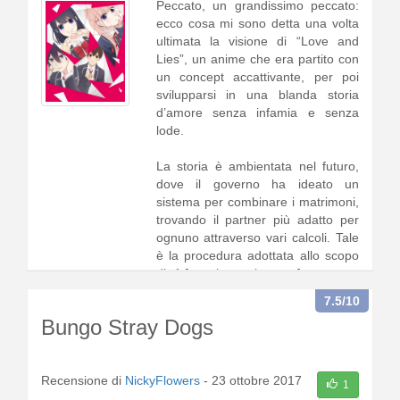
Peccato, un grandissimo peccato:
ecco cosa mi sono detta una volta
ultimata la visione di “Love and
Lies”, un anime che era partito con
un concept accattivante, per poi
svilupparsi in una blanda storia
d’amore senza infamia e senza
lode.
La storia è ambientata nel futuro,
dove il governo ha ideato un
sistema per combinare i matrimoni,
trovando il partner più adatto per
ognuno attraverso vari calcoli. Tale
è la procedura adottata allo scopo
di r1 [
continua a leggere
]
7.5
/10
Bungo Stray Dogs
Recensione di
NickyFlowers
-
23 ottobre 2017
1