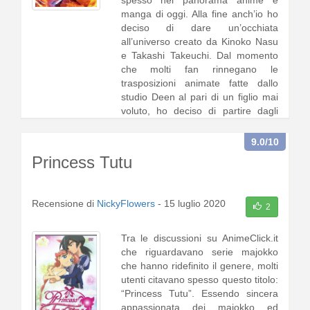
spesso nel panorama anime e
manga di oggi. Alla fine anch’io ho
deciso di dare un’occhiata
all’universo creato da Kinoko Nasu
e Takashi Takeuchi. Dal momento
che molti fan rinnegano le
trasposizioni animate fatte dallo
studio Deen al pari di un figlio mai
voluto, ho deciso di partire dagli
adattamenti dello studio Ufotable,
in1 [
continua a leggere
]
9.0
/10
Princess Tutu
Recensione di
NickyFlowers
-
15 luglio 2020
2
Tra le discussioni su AnimeClick.it
che riguardavano serie majokko
che hanno ridefinito il genere, molti
utenti citavano spesso questo titolo:
“Princess Tutu”. Essendo sincera
appassionata dei majokko ed