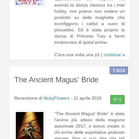
avendo la danza classica tra i miei
hobby, non potevo non vedere un
prodotto su delle maghette che
sconfiggono i cattivi a suon di
pirouettes. Ed è stata proprio la
danza di Princess Tutu a farmi
innamorare di quest’anime.
C’era una volta una p1 [
continua a
leggere
]
7.0
/10
The Ancient Magus' Bride
Recensione di
NickyFlowers
-
11 aprile 2018
6
“The Ancient Magus’ Bride” è stato
l’anime più atteso della stagione
autunnale 2017, e aveva creato in
chi scrive delle aspettative piuttosto
elevate. Non si può dire che tali