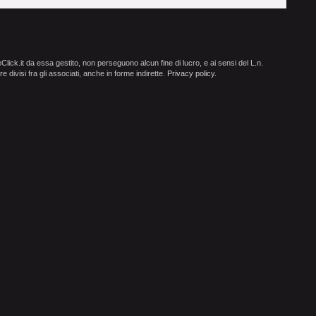
ick.it da essa gestito, non perseguono alcun fine di lucro, e ai sensi del L.n.
e divisi fra gli associati, anche in forme indirette.
Privacy policy
.