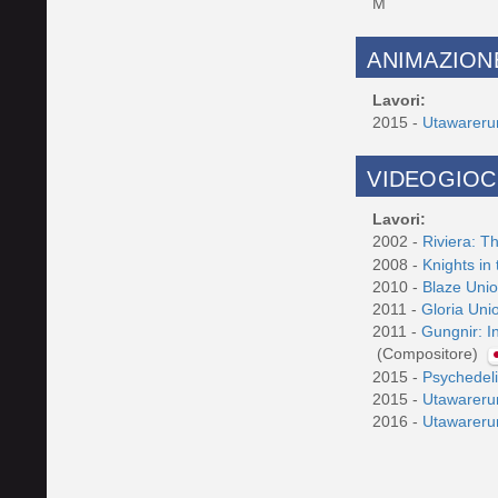
M
ANIMAZION
Lavori:
2015 -
Utawareru
VIDEOGIOC
Lavori:
2002 -
Riviera: 
2008 -
Knights in
2010 -
Blaze Unio
2011 -
Gloria Uni
2011 -
Gungnir: I
(Compositore)
2015 -
Psychedeli
2015 -
Utawareru
2016 -
Utawareru