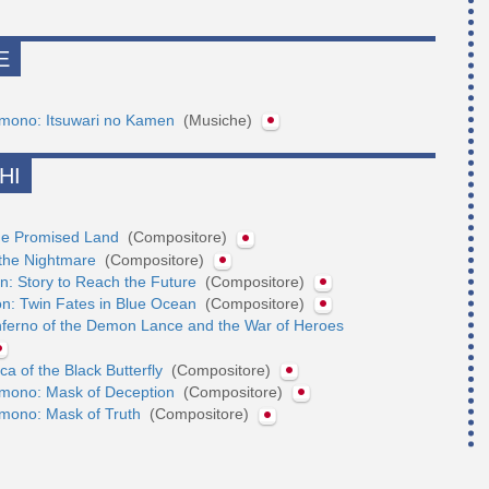
E
mono: Itsuwari no Kamen
(Musiche)
HI
The Promised Land
(Compositore)
 the Nightmare
(Compositore)
n: Story to Reach the Future
(Compositore)
on: Twin Fates in Blue Ocean
(Compositore)
nferno of the Demon Lance and the War of Heroes
ca of the Black Butterfly
(Compositore)
mono: Mask of Deception
(Compositore)
mono: Mask of Truth
(Compositore)