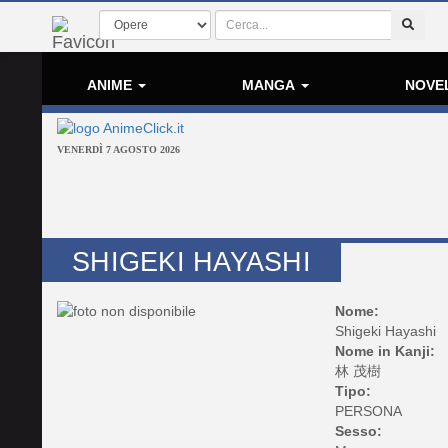
ANIME
MANGA
NOVE
VENERDÌ 7 AGOSTO 2026
SHIGEKI HAYASHI
Nome:
Shigeki Hayashi
Nome in Kanji:
林 茂樹
Tipo:
PERSONA
Sesso: