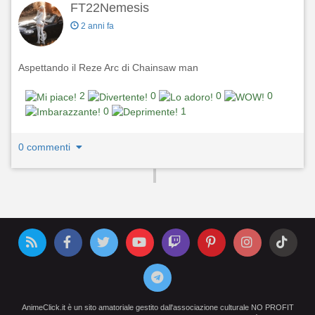
FT22Nemesis
2 anni fa
Aspettando il Reze Arc di Chainsaw man
2
0
0
0
0
1
0 commenti
AnimeClick.it è un sito amatoriale gestito dall'associazione culturale NO PROFIT