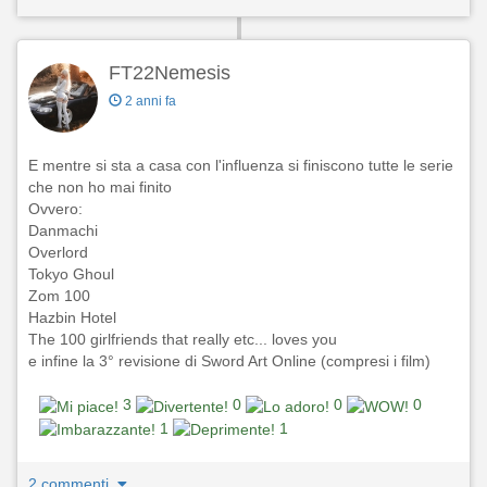
FT22Nemesis
2 anni fa
E mentre si sta a casa con l'influenza si finiscono tutte le serie
che non ho mai finito
Ovvero:
Danmachi
Overlord
Tokyo Ghoul
Zom 100
Hazbin Hotel
The 100 girlfriends that really etc... loves you
e infine la 3° revisione di Sword Art Online (compresi i film)
3
0
0
0
1
1
2 commenti