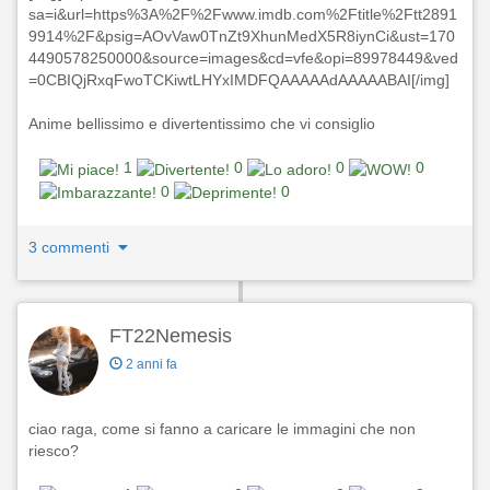
sa=i&url=https%3A%2F%2Fwww.imdb.com%2Ftitle%2Ftt2891
9914%2F&psig=AOvVaw0TnZt9XhunMedX5R8iynCi&ust=170
4490578250000&source=images&cd=vfe&opi=89978449&ved
=0CBIQjRxqFwoTCKiwtLHYxIMDFQAAAAAdAAAAABAI[/img]
Anime bellissimo e divertentissimo che vi consiglio
1
0
0
0
0
0
3 commenti
FT22Nemesis
2 anni fa
ciao raga, come si fanno a caricare le immagini che non
riesco?