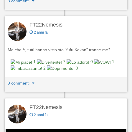
3 commenti
FT22Nemesis
2 anni fa
Ma che è, tutti hanno visto sto "fufu Kokan" tranne me?
1
7
0
1
2
0
9 commenti
FT22Nemesis
2 anni fa