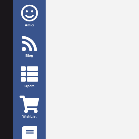
Amici
Blog
Opere
WishList