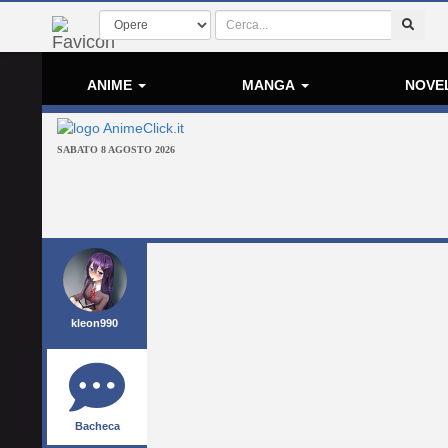
ANIME
MANGA
NOVE
SABATO 8 AGOSTO 2026
kleon990
Bacheca