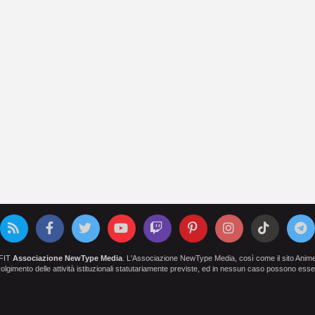
OFIT
Associazione NewType Media
. L'Associazione NewType Media, così come il sito AnimeCl
 svolgimento delle attività istituzionali statutariamente previste, ed in nessun caso possono esser