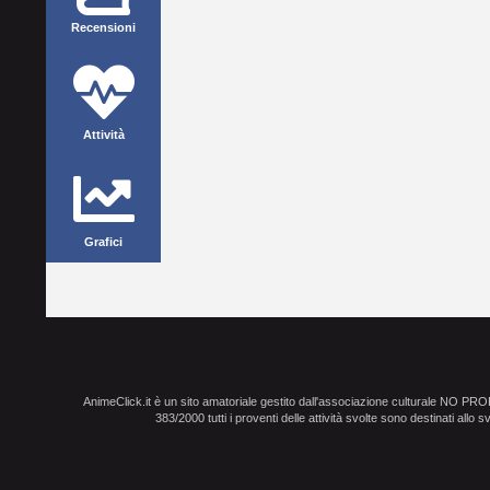
Recensioni
Attività
Grafici
AnimeClick.it è un sito amatoriale gestito dall'associazione culturale NO PR
383/2000 tutti i proventi delle attività svolte sono destinati allo