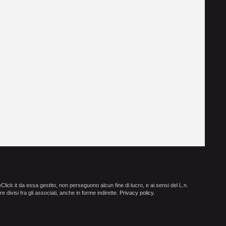
ick.it da essa gestito, non perseguono alcun fine di lucro, e ai sensi del L.n.
e divisi fra gli associati, anche in forme indirette.
Privacy policy
.