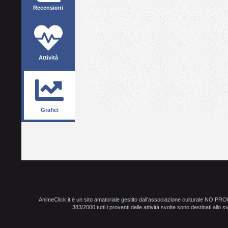
Recensioni
Attività
Grafici
AnimeClick.it è un sito amatoriale gestito dall'associazione culturale NO PR
383/2000 tutti i proventi delle attività svolte sono destinati allo