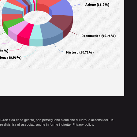
Azione (11.9%)
Drammatico (10.71%)
.95%)
Mistero (10.71%)
ienza (5.95%)
ick.it da essa gestito, non perseguono alcun fine di lucro, e ai sensi del L.n.
e divisi fra gli associati, anche in forme indirette.
Privacy policy
.