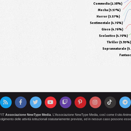
Commedia (2.38%)
Mecha (3.57%)
Horror (3.57%)
Sentimentale (4.76%)
Gioco (4.76%)
Scolastico (4.76%)
Thriller (5.95%)
Soprannaturale (5
Fantasc
OFIT
Associazione NewType Media
. L'Associazione NewType Media, così come il sito AnimeCl
 svolgimento delle attività istituzionali statutariamente previste, ed in nessun caso possono esser