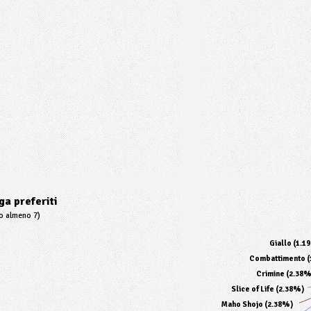
a preferiti
to almeno 7)
Giallo (1.1
Combattimento (
Crimine (2.38%
Slice of Life (2.38%)
Maho Shojo (2.38%)