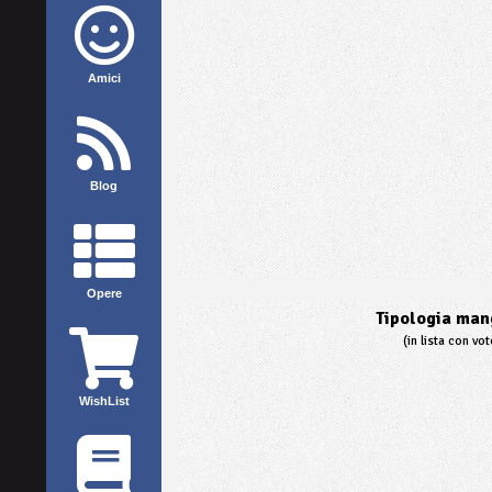
Amici
Blog
Opere
Tipologia mang
(in lista con vo
WishList