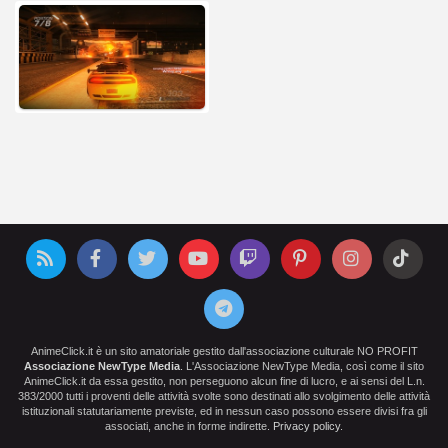
AnimeClick.it è un sito amatoriale gestito dall'associazione culturale NO PROFIT
Associazione NewType Media
. L'Associazione NewType Media, così come il sito
AnimeClick.it da essa gestito, non perseguono alcun fine di lucro, e ai sensi del L.n.
383/2000 tutti i proventi delle attività svolte sono destinati allo svolgimento delle attività
istituzionali statutariamente previste, ed in nessun caso possono essere divisi fra gli
associati, anche in forme indirette.
Privacy policy
.