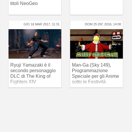
titoli NeoGeo
GIO 16 MAR 2017, 11:31
DOM 25 DIC 2016, 14:00
Ryuji Yamazaki è il
Man-Ga (Sky 149),
secondo personaggio
Programmazione
DLC di The King of
Speciale per gli Anime
Fighters XIV
sotto le Festività