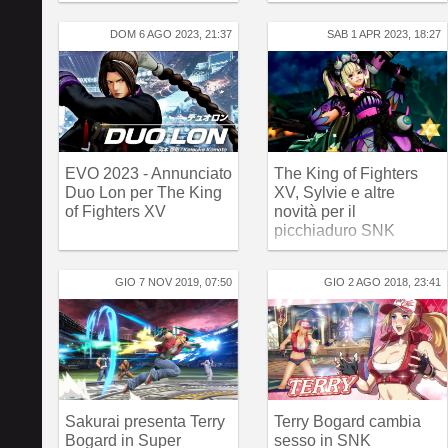
DOM 6 AGO 2023, 21:37
SAB 1 APR 2023, 18:27
EVO 2023 - Annunciato
The King of Fighters
Duo Lon per The King
XV, Sylvie e altre
of Fighters XV
novità per il
picchiaduro SNK
GIO 7 NOV 2019, 07:50
GIO 2 AGO 2018, 23:41
Sakurai presenta Terry
Terry Bogard cambia
Bogard in Super
sesso in SNK