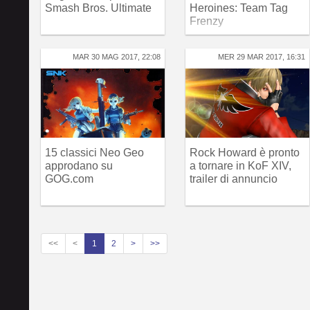
Smash Bros. Ultimate
Heroines: Team Tag
Frenzy
MAR 30 MAG 2017, 22:08
MER 29 MAR 2017, 16:31
15 classici Neo Geo
Rock Howard è pronto
approdano su
a tornare in KoF XIV,
GOG.com
trailer di annuncio
<<
<
1
2
>
>>