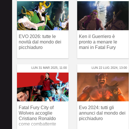
EVO 2026: tutte le
Ken il Guerriero è
novità dal mondo dei
pronto a menare le
picchiaduro
mani in Fatal Fury
LUN 31 MAR 2025, 11:00
LUN 22 LUG 2024, 13:00
Fatal Fury City of
Evo 2024: tutti gli
Wolves accoglie
annunci dal mondo dei
Cristiano Ronaldo
picchiaduro
come combattente