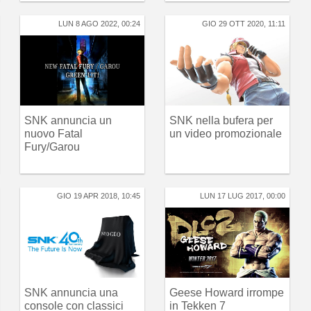
LUN 8 AGO 2022, 00:24
GIO 29 OTT 2020, 11:11
SNK annuncia un
SNK nella bufera per
nuovo Fatal
un video promozionale
Fury/Garou
GIO 19 APR 2018, 10:45
LUN 17 LUG 2017, 00:00
SNK annuncia una
Geese Howard irrompe
console con classici
in Tekken 7