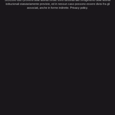
383/2000 tutti i proventi delle attività svolte sono destinati allo svolgimento delle attività
istituzionali statutariamente previste, ed in nessun caso possono essere divisi fra gli
associati, anche in forme indirette.
Privacy policy
.