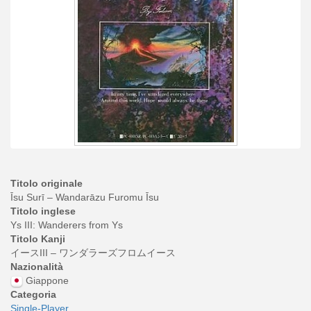
Titolo originale
Īsu Surī – Wandarāzu Furomu Īsu
Titolo inglese
Ys III: Wanderers from Ys
Titolo Kanji
イースIII – ワンダラーズフロムイース
Nazionalità
Giappone
Categoria
Single-Player