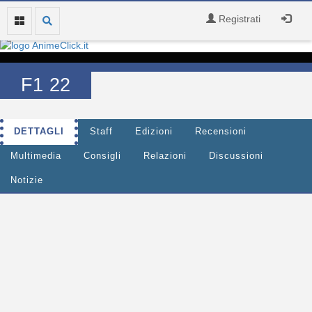
Registrati
F1 22
DETTAGLI
Staff
Edizioni
Recensioni
Multimedia
Consigli
Relazioni
Discussioni
Notizie